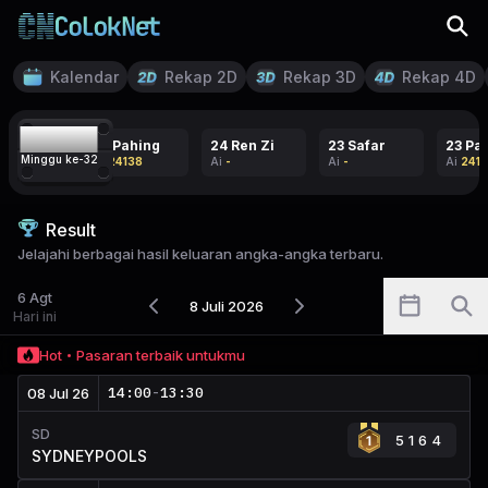
Kalendar
Rekap 2D
Rekap 3D
Rekap 4D
06
23 Pahing
24 Ren Zi
23 Safar
23 Pa
Minggu ke-
32
Ai
24138
Ai
-
Ai
-
Ai
2413
Result
Jelajahi berbagai hasil keluaran angka-angka terbaru.
6 Agt
8 Juli 2026
Hari ini
Hot
Pasaran terbaik untukmu
14:00
-
13:30
08 Jul 26
SD
5164
SYDNEYPOOLS