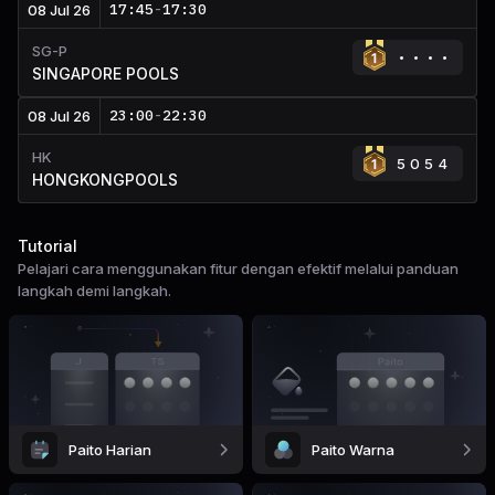
17:45
-
17:30
08 Jul 26
SG-P
SINGAPORE POOLS
23:00
-
22:30
08 Jul 26
HK
5054
HONGKONGPOOLS
Tutorial
Pelajari cara menggunakan fitur dengan efektif melalui panduan
langkah demi langkah.
Paito Harian
Paito Warna