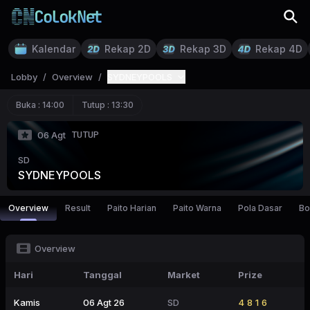
Kalendar
Rekap 2D
Rekap 3D
Rekap 4D
Lobby
/
Overview
/
SYDNEYPOOLS
Buka :
14:00
Tutup :
13:30
TUTUP
06 Agt
SD
SYDNEYPOOLS
Overview
Result
Paito Harian
Paito Warna
Pola Dasar
Bo
Overview
Hari
Tanggal
Market
Prize
Kamis
06 Agt 26
SD
4816