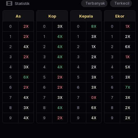
Statistik
Terbanyak
Terkecil
As
Kop
Kepala
Ekor
0
2
X
0
3
X
0
8
X
0
1
X
1
2
X
1
4
X
1
3
X
1
2
X
2
4
X
2
4
X
2
1
X
2
6
X
3
2
X
3
4
X
3
2
X
3
1
X
4
3
X
4
4
X
4
2
X
4
5
X
5
6
X
5
2
X
5
3
X
5
3
X
6
2
X
6
2
X
6
3
X
6
7
X
7
4
X
7
3
X
7
0
X
7
3
X
8
3
X
8
4
X
8
6
X
8
2
X
9
4
X
9
2
X
9
4
X
9
2
X