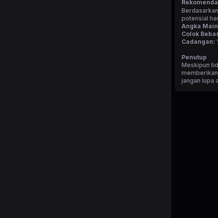
Rekomendasi
Berdasarkan 
potensial hari
Angka Main
Colok Beba
Cadangan:
1
Penutup
Meskipun ti
memberikan p
jangan lupa 