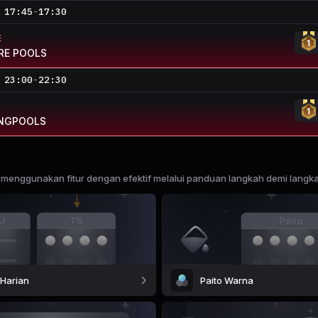
17:45
-
17:30
E
RE POOLS
23:00
-
22:30
NGPOOLS
a menggunakan fitur dengan efektif melalui panduan langkah demi langk
 Harian
Paito Warna