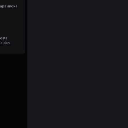
rapa angka
 data
ak dan