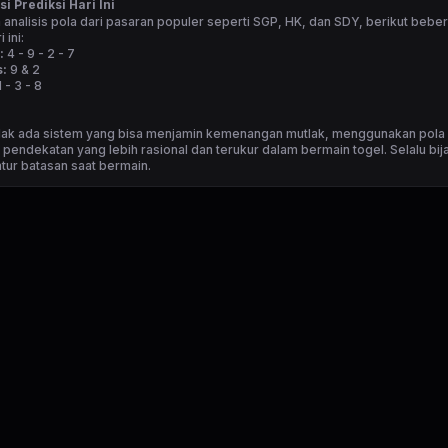
 Prediksi Hari Ini
analisis pola dari pasaran populer seperti SGP, HK, dan SDY, berikut bebe
 ini:
:
4 - 9 - 2 - 7
s:
9 & 2
 - 3 - 8
dak ada sistem yang bisa menjamin kemenangan mutlak, menggunakan pola
endekatan yang lebih rasional dan terukur dalam bermain togel. Selalu bij
atur batasan saat bermain.