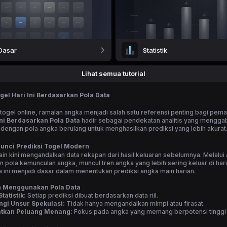
Dasar
Statistik
Lihat semua tutorial
el Hari Ini Berdasarkan Pola Data
togel online, ramalan angka menjadi salah satu referensi penting bagi pema
Ini Berdasarkan Pola Data
hadir sebagai pendekatan analitis yang mengg
s dengan pola angka berulang untuk menghasilkan prediksi yang lebih akurat
Kunci Prediksi Togel Modern
n kini mengandalkan data rekapan dari hasil keluaran sebelumnya. Melalui a
n pola kemunculan angka, muncul tren angka yang lebih sering keluar di hari
la ini menjadi dasar dalam menentukan prediksi angka main harian.
 Menggunakan Pola Data
tatistik:
Setiap prediksi dibuat berdasarkan data riil.
gi Unsur Spekulasi:
Tidak hanya mengandalkan mimpi atau firasat.
atkan Peluang Menang:
Fokus pada angka yang memang berpotensi tinggi