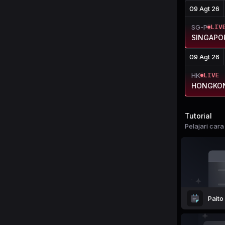
09 Agt 26
LIV
SG-P
SINGAPO
09 Agt 26
LIVE
HK
HONGKO
Tutorial
Pelajari car
Paito