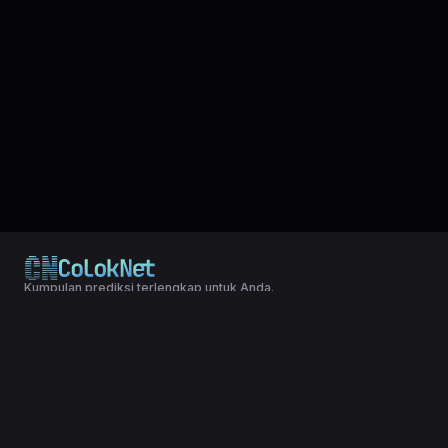
Kumpulan prediksi terlengkap untuk Anda.
© 2024 Copyright LXGroup. All rights reserved.
Terms & Conditions
|
Privacy Policy
SYDNEYPOOLS dikenal sebagai sumber resmi dan terpercaya,
sehingga keakuratan datanya tidak perlu diragukan lagi. Pemain
dapat merasa tenang karena semua hasil yang diumumkan telah
melalui proses verifikasi ketat. Dan juga kenyamanan mengakses
data menjadi salah satu faktor penting. Dengan teknologi modern
saat ini, Anda bisa mengecek pengeluaran SYDNEYPOOLS hanya