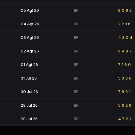
05 Agt 26
BR
9062
04 Agt 26
BR
2216
03 Agt 26
BR
4304
02 Agt 26
BR
9487
01 Agt 26
BR
7160
31 Jul 26
BR
5386
30 Jul 26
BR
7891
29 Jul 26
BR
5629
28 Jul 26
BR
4721