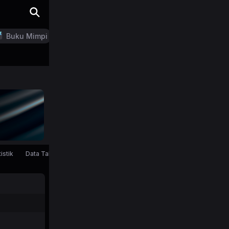
Buku Mimpi
LN Generator
istik
Data Tahunan