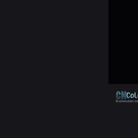
Kumpulan pr
© 2024 Copy
Terms & Con
Kumpulan dat
shio dll