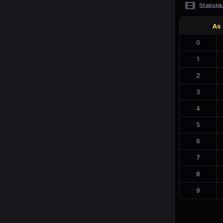
Statistik
As
0
1
2
3
4
5
6
7
8
9