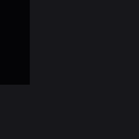
tatistik,