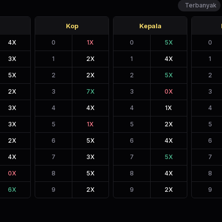
Terbanyak
Kop
Kepala
4
X
0
1
X
0
5
X
0
3
X
1
2
X
1
4
X
1
5
X
2
2
X
2
5
X
2
2
X
3
7
X
3
0
X
3
3
X
4
4
X
4
1
X
4
3
X
5
1
X
5
2
X
5
2
X
6
5
X
6
4
X
6
4
X
7
3
X
7
5
X
7
0
X
8
5
X
8
4
X
8
6
X
9
2
X
9
2
X
9