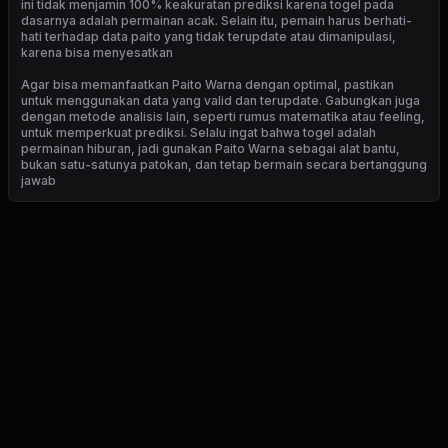
ini tidak menjamin 100% keakuratan prediksi karena togel pada
dasarnya adalah permainan acak. Selain itu, pemain harus berhati-
hati terhadap data paito yang tidak terupdate atau dimanipulasi,
karena bisa menyesatkan
Agar bisa memanfaatkan Paito Warna dengan optimal, pastikan
untuk menggunakan data yang valid dan terupdate. Gabungkan juga
dengan metode analisis lain, seperti rumus matematika atau feeling,
untuk memperkuat prediksi. Selalu ingat bahwa togel adalah
permainan hiburan, jadi gunakan Paito Warna sebagai alat bantu,
bukan satu-satunya patokan, dan tetap bermain secara bertanggung
jawab