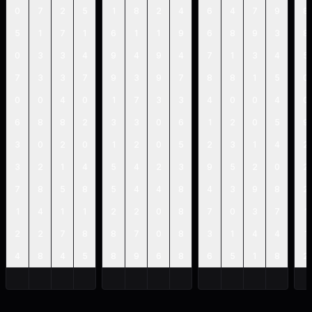
0
7
2
5
1
8
2
4
6
4
7
9
8
5
1
7
1
6
1
1
9
6
8
9
3
8
0
3
3
4
9
4
9
4
7
1
3
4
5
7
3
3
7
9
3
9
7
8
8
1
5
0
0
0
4
0
1
7
3
3
4
0
0
4
0
6
8
8
2
3
3
0
6
1
2
0
5
9
3
0
2
0
1
2
0
5
2
3
1
4
2
3
2
1
4
5
4
2
3
9
5
2
0
2
7
8
5
8
5
4
4
8
4
3
9
8
2
1
4
1
1
2
2
0
8
7
0
3
7
1
2
2
7
8
8
7
0
8
3
1
4
4
1
4
8
4
5
8
9
6
8
6
5
1
8
2