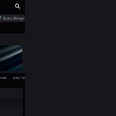
Buku Mimpi
LN Generator
istik
Data Tahunan