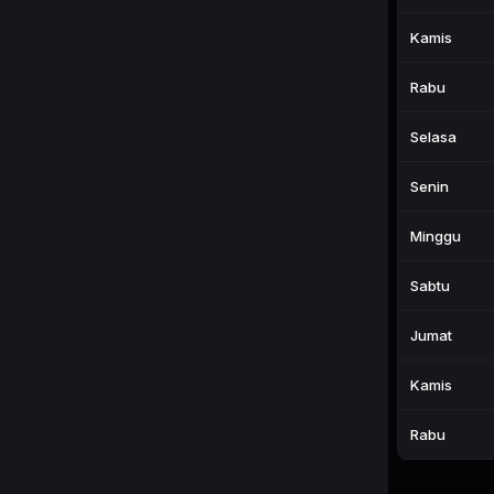
Kamis
Rabu
Selasa
Senin
Minggu
Sabtu
Jumat
Kamis
Rabu