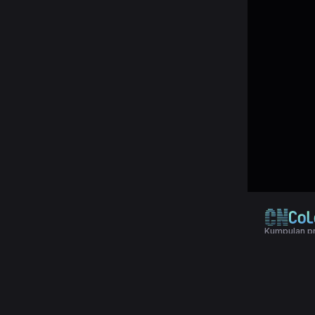
Kumpulan pr
© 2024 Copy
Terms & Con
Kumpulan da
statistik, shi