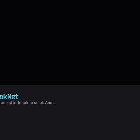
ediksi terlengkap untuk Anda.
right LXGroup. All rights reserved.
ditions
|
Privacy Policy
ta lengkap untuk mudah yang telah di simpulkan dari result togel NEWYORK
o dll