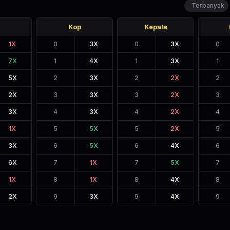
Terbanyak
Kop
Kepala
1
X
0
3
X
0
3
X
0
7
X
1
4
X
1
3
X
1
5
X
2
3
X
2
2
X
2
2
X
3
3
X
3
2
X
3
3
X
4
3
X
4
2
X
4
1
X
5
5
X
5
2
X
5
3
X
6
5
X
6
4
X
6
6
X
7
1
X
7
5
X
7
1
X
8
1
X
8
4
X
8
2
X
9
3
X
9
4
X
9