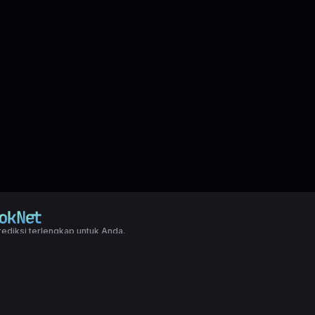
ediksi terlengkap untuk Anda.
right LXGroup. All rights reserved.
ditions
|
Privacy Policy
a lengkap untuk mudah yang telah di simpulkan dari result togel CHINA, stati