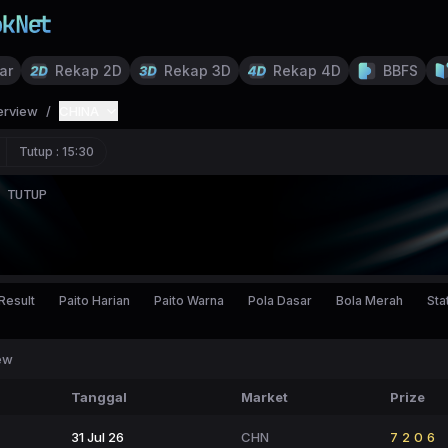
ar
Rekap 2D
Rekap 3D
Rekap 4D
BBFS
erview
/
CHINA
Tutup :
15:30
TUTUP
Result
Paito Harian
Paito Warna
Pola Dasar
Bola Merah
Stat
ew
Tanggal
Market
Prize
31 Jul 26
CHN
7206