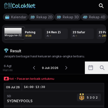
Kalendar
Rekap 2D
Rekap 3D
Rekap 4D
06
23 Pahing
24 Ren Zi
23 Safar
23 Pa
Minggu ke-
32
Ai
24138
Ai
-
Ai
-
Ai
2413
Result
Jelajahi berbagai hasil keluaran angka-angka terbaru.
6 Agt
9 Juli 2026
Hari ini
Hot
Pasaran terbaik untukmu
14:00
-
13:30
09 Jul 26
SD
5302
SYDNEYPOOLS