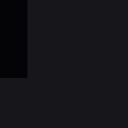
ONGPOOLS,