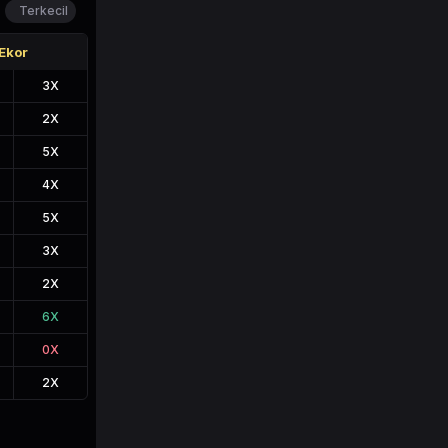
Terkecil
Ekor
3
X
2
X
5
X
4
X
5
X
3
X
2
X
6
X
0
X
2
X