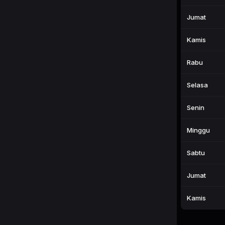
Jumat
Kamis
Rabu
Selasa
Senin
Minggu
Sabtu
Jumat
Kamis