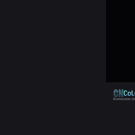
Kumpulan pr
© 2024 Copy
Terms & Con
Kumpulan da
statistik, shi