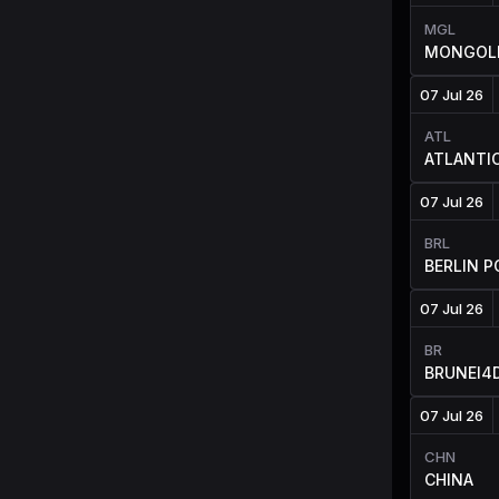
MGL
MONGOL
07 Jul 26
ATL
ATLANTI
07 Jul 26
BRL
BERLIN 
07 Jul 26
BR
BRUNEI4
07 Jul 26
CHN
CHINA