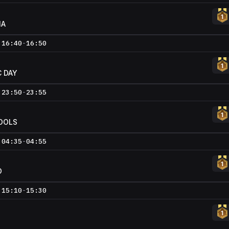
IA
16:40
-
16:50
C DAY
23:50
-
23:55
POOLS
04:35
-
04:55
D
15:10
-
15:30