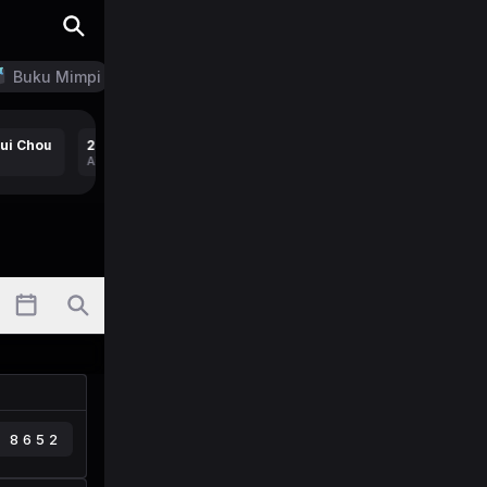
Buku Mimpi
LN Generator
ui Chou
24 Safar
24 Pahing
25 Gui Chou
24 Safa
Ai
-
Ai
45706
Ai
-
Ai
-
8652