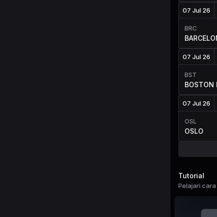
07 Jul 26
BRC
BARCELO
07 Jul 26
BST
BOSTON 
07 Jul 26
OSL
OSLO
Tutorial
Pelajari car