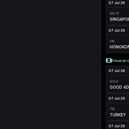
07 Jul 26
SG-P
SINGAPO
07 Jul 26
HK
HONGKO
Pasaran 
07 Jul 26
GO4
GOOD 4D 
07 Jul 26
TR
TURKEY
07 Jul 26