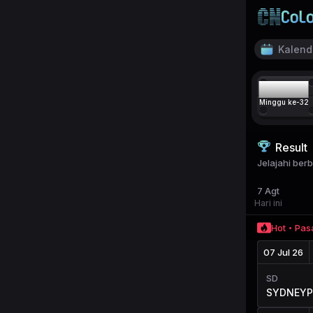
Kalend
07
24
Minggu ke-
32
Ai
Result
Jelajahi ber
7 Agt
Hari ini
Hot
Pas
07 Jul 26
SD
SYDNEY