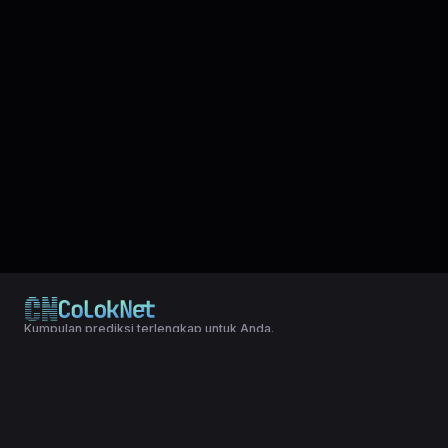
Kumpulan prediksi terlengkap untuk Anda.
© 2024 Copyright LXGroup. All rights reserved.
Terms & Conditions
|
Privacy Policy
Kumpulan data lengkap untuk mudah yang telah di simpulkan dari
result togel NEVADA, statistik, shio dll