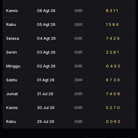
Kamis
06 Agt 26
EMR
8311
Rabu
05 Agt 26
EMR
1586
Selasa
04 Agt 26
EMR
7426
Senin
03 Agt 26
EMR
2281
Minggu
02 Agt 26
EMR
0492
Sabtu
01 Agt 26
EMR
6730
Jumat
31 Jul 26
EMR
7408
Kamis
30 Jul 26
EMR
5270
Rabu
29 Jul 26
EMR
0062