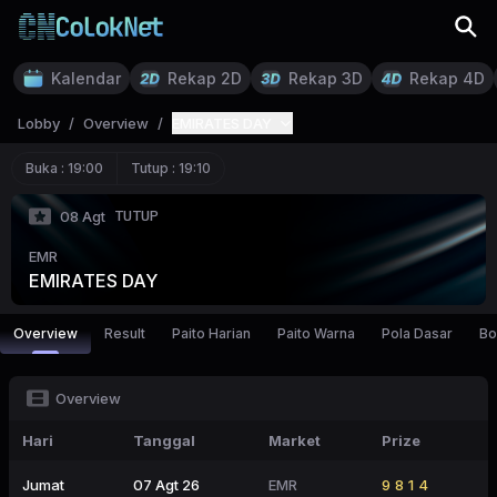
Kalendar
Rekap 2D
Rekap 3D
Rekap 4D
Lobby
/
Overview
/
EMIRATES DAY
Buka :
19:00
Tutup :
19:10
TUTUP
08 Agt
EMR
EMIRATES DAY
Overview
Result
Paito Harian
Paito Warna
Pola Dasar
Bo
Overview
Hari
Tanggal
Market
Prize
Jumat
07 Agt 26
EMR
9814