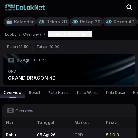
Kalendar
Rekap 2D
Rekap 3D
Rekap 4D
Lobby
/
Overview
/
GRAND DRAGON 4D
Buka :
18:50
Tutup :
19:00
TUTUP
06 Agt
GRD
GRAND DRAGON 4D
Overview
Result
Paito Harian
Paito Warna
Pola Dasar
Bo
Overview
Hari
Tanggal
Market
Prize
Rabu
05 Agt 26
GRD
5103