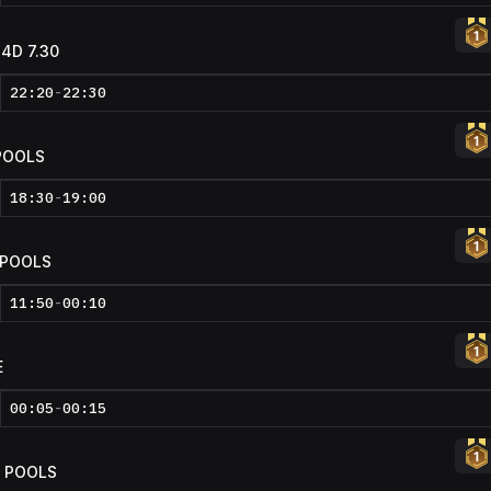
4D 7.30
22:20
-
22:30
POOLS
18:30
-
19:00
 POOLS
11:50
-
00:10
E
00:05
-
00:15
 POOLS