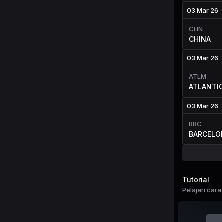
03 Mar 26
CHN
CHINA
03 Mar 26
ATLM
ATLANTI
03 Mar 26
BRC
BARCELO
Tutorial
Pelajari car