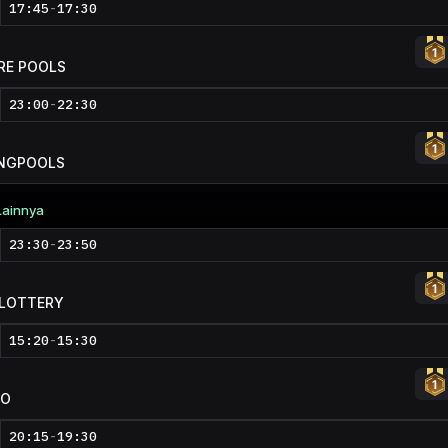
17:45
-
17:30
RE POOLS
23:00
-
22:30
NGPOOLS
Lainnya
23:30
-
23:50
LOTTERY
15:20
-
15:30
LO
20:15
-
19:30