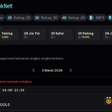
ar
Rekap 2D
Rekap 3D
Rekap 4D
BBFS
 Pahing
26 Jia Yin
25 Safar
25 Pahing
26 Ji
13280
Ai
-
Ai
-
Ai
13280
Ai
-
bagai hasil keluaran angka-angka terbaru.
3 Maret 2026
aran terbaik untukmu
14:00
-
13:30
POOLS