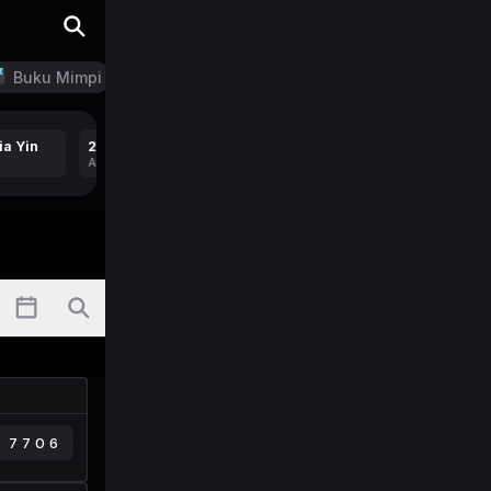
Buku Mimpi
LN Generator
a Yin
25 Safar
25 Pahing
26 Jia Yin
25 Safa
Ai
-
Ai
13280
Ai
-
Ai
-
7706