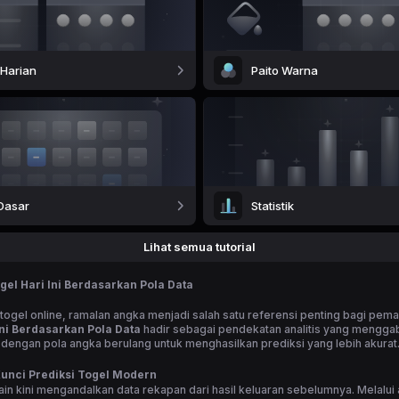
 Harian
Paito Warna
Dasar
Statistik
Lihat semua tutorial
el Hari Ini Berdasarkan Pola Data
togel online, ramalan angka menjadi salah satu referensi penting bagi pema
Ini Berdasarkan Pola Data
hadir sebagai pendekatan analitis yang mengg
s dengan pola angka berulang untuk menghasilkan prediksi yang lebih akurat
Kunci Prediksi Togel Modern
n kini mengandalkan data rekapan dari hasil keluaran sebelumnya. Melalui a