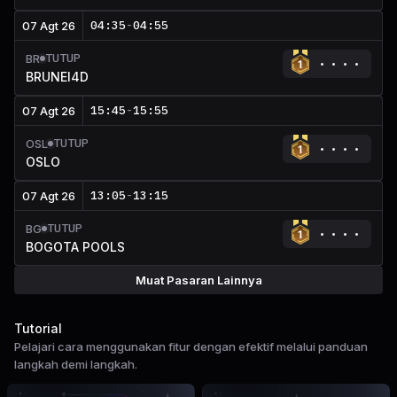
04:35
-
04:55
07 Agt 26
TUTUP
BR
BRUNEI4D
15:45
-
15:55
07 Agt 26
TUTUP
OSL
OSLO
13:05
-
13:15
07 Agt 26
TUTUP
BG
BOGOTA POOLS
Muat Pasaran Lainnya
Tutorial
Pelajari cara menggunakan fitur dengan efektif melalui panduan
langkah demi langkah.