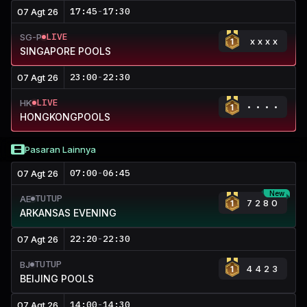
17:45
-
17:30
07 Agt 26
LIVE
SG-P
xxxx
SINGAPORE POOLS
23:00
-
22:30
07 Agt 26
LIVE
HK
HONGKONGPOOLS
Pasaran Lainnya
07:00
-
06:45
07 Agt 26
New
TUTUP
AE
7280
ARKANSAS EVENING
22:20
-
22:30
07 Agt 26
TUTUP
BJ
4423
BEIJING POOLS
14:00
-
14:30
07 Agt 26