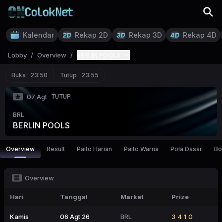
Kalendar
Rekap 2D
Rekap 3D
Rekap 4D
Lobby
/
Overview
/
BERLIN POOLS
Buka :
23:50
Tutup :
23:55
TUTUP
07 Agt
BRL
BERLIN POOLS
Overview
Result
Paito Harian
Paito Warna
Pola Dasar
Bo
Overview
Hari
Tanggal
Market
Prize
Kamis
06 Agt 26
BRL
3410