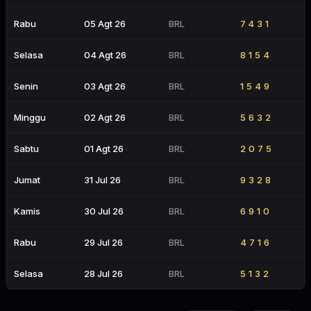
Rabu
05 Agt 26
BRL
7431
Selasa
04 Agt 26
BRL
8154
Senin
03 Agt 26
BRL
1549
Minggu
02 Agt 26
BRL
5632
Sabtu
01 Agt 26
BRL
2075
Jumat
31 Jul 26
BRL
9328
Kamis
30 Jul 26
BRL
6910
Rabu
29 Jul 26
BRL
4716
Selasa
28 Jul 26
BRL
5132