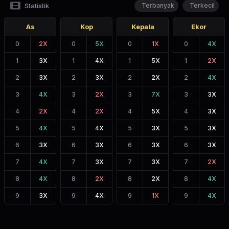
Statistik
Terbanyak
Terkecil
As
Kop
Kepala
Ekor
0
2
X
0
5
X
0
1
X
0
4
X
1
3
X
1
4
X
1
5
X
1
2
X
2
3
X
2
3
X
2
2
X
2
4
X
3
4
X
3
2
X
3
7
X
3
3
X
4
2
X
4
2
X
4
5
X
4
3
X
5
4
X
5
4
X
5
3
X
5
3
X
6
3
X
6
3
X
6
3
X
6
3
X
7
4
X
7
3
X
7
3
X
7
2
X
8
4
X
8
2
X
8
2
X
8
4
X
9
3
X
9
4
X
9
1
X
9
4
X