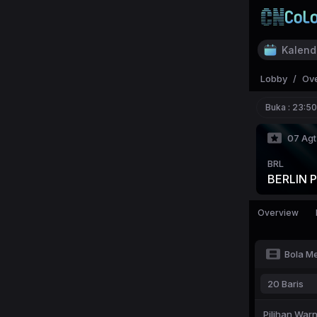
Kalend
Lobby
/
Ov
Buka :
23:50
07 Agt
BRL
BERLIN 
Overview
Bola M
20 Baris
Pilihan War