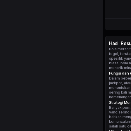
Hasil Res
Bola merah 
togel, terut
spesifik ya
biasa, bola 
menarik min
Fungsi dan 
Dalam beber
jackpot, ata
menentukan 
sering kali 
kemenangan
Strategi M
Banyak pema
yang sering
bahkan meng
kemunculann
salah satu 