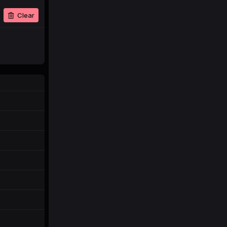
Clear