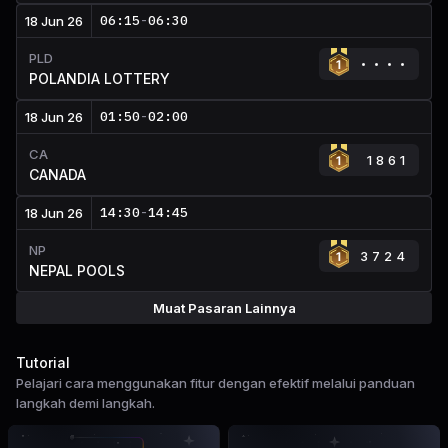
06:15
-
06:30
18 Jun 26
PLD
POLANDIA LOTTERY
01:50
-
02:00
18 Jun 26
CA
1861
CANADA
14:30
-
14:45
18 Jun 26
NP
3724
NEPAL POOLS
Muat Pasaran Lainnya
Tutorial
Pelajari cara menggunakan fitur dengan efektif melalui panduan
langkah demi langkah.