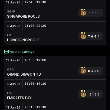
17:45
-
17:30
18 Jun 26
SG-P
SINGAPORE POOLS
23:00
-
22:30
18 Jun 26
HK
7644
HONGKONGPOOLS
Pasaran Lainnya
18:50
-
19:00
18 Jun 26
GRD
8430
GRAND DRAGON 4D
19:00
-
19:10
18 Jun 26
EMR
9166
EMIRATES DAY
20:15
-
19:30
18 Jun 26