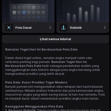
Pola Dasar
Statistik
Lihat semua tutorial
Ramalan Togel Hari Ini Berdasarkan Pola Data
Dalam dunia togel online, ramalan angka menjadi salah satu
referensi penting bagi pemain.
Ramalan Togel Hari Ini
Berdasarkan Pola Data
hadir sebagai pendekatan analitis yang
menggabungkan data historis dengan pola angka berulang untuk
menghasilkan prediksi yang lebih akurat.
Pola Data: Kunci Prediksi Togel Modern
Banyak pemain kini mengandalkan data rekapan dari hasil keluaran
sebelumnya. Melalui analisis frekuensi dan pola kemunculan angka,
muncul tren angka yang lebih sering keluar di hari-hari tertentu. Pola
ini menjadi dasar dalam menentukan prediksi angka main harian.
Keunggulan Menggunakan Pola Data
1. Berbasis Statistik:
Setiap prediksi dibuat berdasarkan data riil.