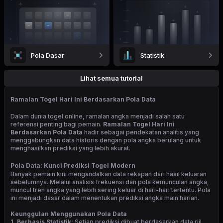
Pola Dasar
Statistik
Lihat semua tutorial
Ramalan Togel Hari Ini Berdasarkan Pola Data
Dalam dunia togel online, ramalan angka menjadi salah satu
referensi penting bagi pemain.
Ramalan Togel Hari Ini
Berdasarkan Pola Data
hadir sebagai pendekatan analitis yang
menggabungkan data historis dengan pola angka berulang untuk
menghasilkan prediksi yang lebih akurat.
Pola Data: Kunci Prediksi Togel Modern
Banyak pemain kini mengandalkan data rekapan dari hasil keluaran
sebelumnya. Melalui analisis frekuensi dan pola kemunculan angka,
muncul tren angka yang lebih sering keluar di hari-hari tertentu. Pola
ini menjadi dasar dalam menentukan prediksi angka main harian.
Keunggulan Menggunakan Pola Data
1. Berbasis Statistik:
Setiap prediksi dibuat berdasarkan data riil.