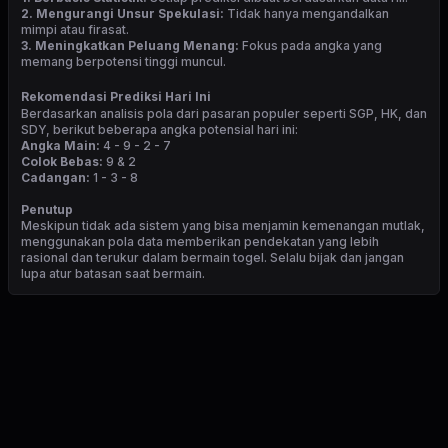
2. Mengurangi Unsur Spekulasi:
Tidak hanya mengandalkan
mimpi atau firasat.
3. Meningkatkan Peluang Menang:
Fokus pada angka yang
memang berpotensi tinggi muncul.
Rekomendasi Prediksi Hari Ini
Berdasarkan analisis pola dari pasaran populer seperti SGP, HK, dan
SDY, berikut beberapa angka potensial hari ini:
Angka Main:
4 - 9 - 2 - 7
Colok Bebas:
9 & 2
Cadangan:
1 - 3 - 8
Penutup
Meskipun tidak ada sistem yang bisa menjamin kemenangan mutlak,
menggunakan pola data memberikan pendekatan yang lebih
rasional dan terukur dalam bermain togel. Selalu bijak dan jangan
lupa atur batasan saat bermain.