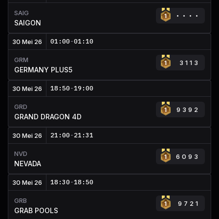
SAIG
SAIGON
01:00
-
01:10
30 Mei 26
GRM
3113
GERMANY PLUS5
18:50
-
19:00
30 Mei 26
GRD
9392
GRAND DRAGON 4D
21:00
-
21:31
30 Mei 26
NVD
6093
NEVADA
18:30
-
18:50
30 Mei 26
GRB
9721
GRAB POOLS