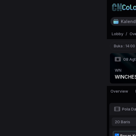
Kalend
Lobby
/
Ov
Buka :
14:00
08 Agt
WN
WINCHE
Overview
Pola D
20 Baris
Besar-Ke