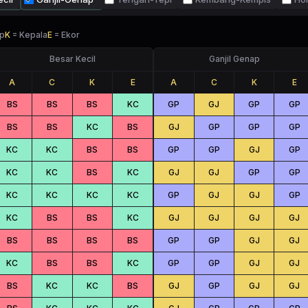
p
K
=
Kepala
E
=
Ekor
Besar Kecil
Ganjil Genap
A
C
K
E
A
C
K
E
BS
BS
BS
KC
GP
GJ
GP
GP
BS
BS
KC
BS
GJ
GP
GP
GP
KC
KC
BS
BS
GP
GP
GJ
GP
KC
KC
BS
KC
GJ
GJ
GP
GP
KC
KC
KC
KC
GP
GJ
GJ
GP
KC
BS
BS
KC
GJ
GJ
GJ
GJ
BS
BS
BS
BS
GP
GP
GJ
GJ
KC
BS
BS
KC
GP
GP
GJ
GJ
BS
KC
KC
BS
GJ
GP
GJ
GJ