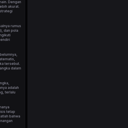
emain. Dengan
bih akurat.
strategi
isalnya rumus
), dan pola
ngikuti
endiri
ebelumnya,
atematis,
ka tersebut.
 angka dalam
angka,
nnya adalah
, terlalu
 hanya
sis tetap
ngatlah bahwa
menangan