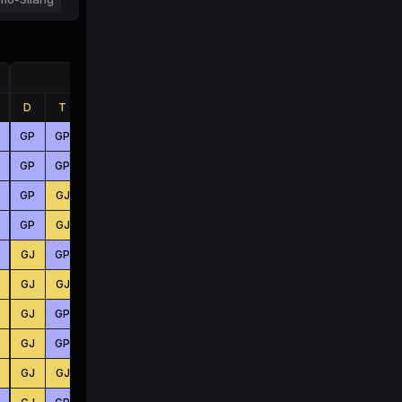
Jumlah
D
T
B
D
T
B
GP
GP
GJ
BS
BS
KC
GP
GP
GP
KC
BS
BS
GP
GJ
GP
KC
BS
KC
GP
GJ
GP
KC
BS
BS
GJ
GP
GJ
BS
KC
KC
GJ
GJ
GP
KC
BS
BS
GJ
GP
GJ
KC
BS
BS
GJ
GP
GP
KC
KC
BS
GJ
GJ
GP
BS
KC
BS