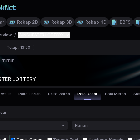
ar
Rekap 2D
Rekap 3D
Rekap 4D
BBFS
erview
/
WINCHESTER LOTTERY
Tutup :
13:50
TUTUP
STER LOTTERY
Result
Paito Harian
Paito Warna
Pola Dasar
Bola Merah
Stat
asar
Harian
cil
Ganjil-Genap
Tengah-Tepi
Kembang-Kempis
Ho