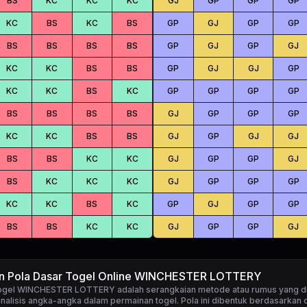
BS
KC
KC
KC
GJ
GP
GP
GP
KC
BS
KC
BS
GP
GJ
GP
GP
BS
BS
BS
BS
GP
GJ
GP
GJ
KC
KC
BS
BS
GP
GJ
GJ
GP
KC
KC
BS
KC
GP
GP
GP
GP
BS
BS
BS
BS
GJ
GP
GP
GP
KC
KC
BS
BS
GJ
GP
GJ
GJ
BS
BS
KC
KC
GJ
GP
GP
GJ
BS
KC
KC
KC
GJ
GP
GP
GP
KC
KC
BS
KC
GP
GJ
GP
GP
BS
BS
KC
KC
GJ
GP
GP
GJ
an Pola Dasar Togel Online WINCHESTER LOTTERY
 togel WINCHESTER LOTTERY
adalah serangkaian metode atau rumus yang d
alisis angka-angka dalam permainan togel. Pola ini dibentuk berdasarkan d