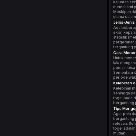
keluaran seb
memahami po
Meskipun tid
utama dalam
Jenis-Jenis
Ada beberapa
ekor, kepala
statistik (m
pergerakan p
tergantung 
Cara Mener
Untuk mener
lalu mengan
pemain bisa 
Sementara i
periode wakt
Kelebihan 
Kelebihan m
sehingga pe
togel pada d
bergantung p
Tips Mengop
Agar pola da
bergantung p
relevan. Sel
togel adalah
mutlak