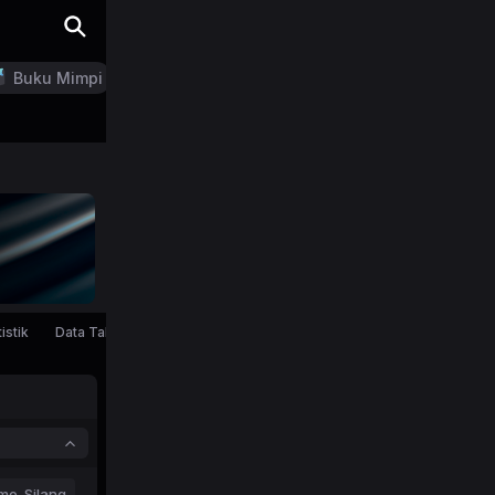
Buku Mimpi
LN Generator
istik
Data Tahunan
mo-Silang