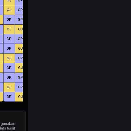
GJ
GP
GP
BS
BS
KC
GJ
GP
GJ
BS
KC
KC
GP
GP
GP
KC
KC
BS
GJ
GJ
GP
KC
KC
BS
GP
GP
GP
KC
BS
BS
GP
GJ
GJ
KC
BS
BS
GJ
GP
GJ
BS
KC
BS
GP
GJ
GJ
BS
KC
BS
GP
GP
GP
KC
BS
BS
GJ
GP
GJ
KC
KC
KC
GP
GJ
GJ
BS
KC
KC
igunakan
ata hasil