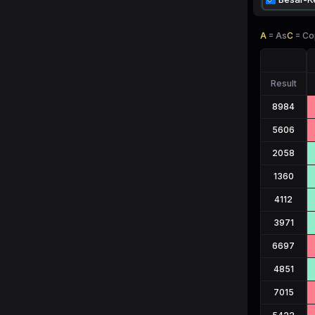
A
=
As
C
=
Co
Result
8984
5606
2058
1360
4112
3971
6697
4851
7015