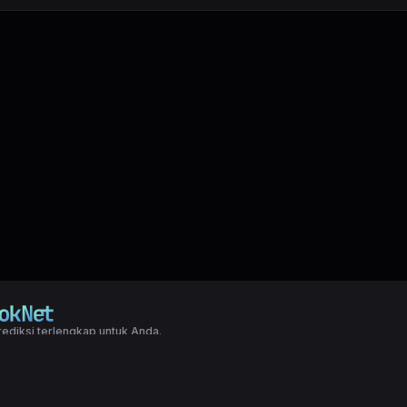
ediksi terlengkap untuk Anda.
right LXGroup. All rights reserved.
ditions
|
Privacy Policy
a dasar togel yang biasanya di pakai oleh para master angka jitu untuk predi