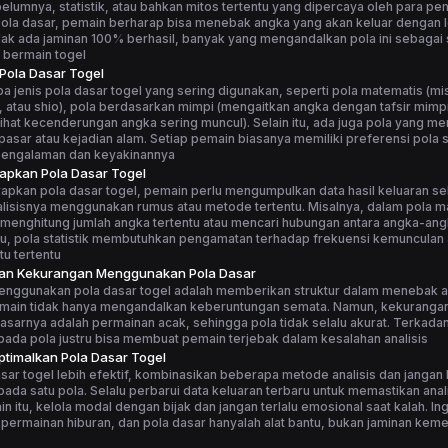
elumnya, statistik, atau bahkan mitos tertentu yang dipercaya oleh para p
la dasar, pemain berharap bisa menebak angka yang akan keluar dengan le
ak ada jaminan 100% berhasil, banyak yang mengandalkan pola ini sebagai 
 bermain togel
 Pola Dasar Togel
 jenis pola dasar togel yang sering digunakan, seperti pola matematis (m
, atau shio), pola berdasarkan mimpi (mengaitkan angka dengan tafsir mimpi
elihat kecenderungan angka sering muncul). Selain itu, ada juga pola yang me
asar atau kejadian alam. Setiap pemain biasanya memiliki preferensi pola s
pengalaman dan keyakinannya
apkan Pola Dasar Togel
apkan pola dasar togel, pemain perlu mengumpulkan data hasil keluaran s
alisisnya menggunakan rumus atau metode tertentu. Misalnya, dalam pola m
menghitung jumlah angka tertentu atau mencari hubungan antara angka-ang
tu, pola statistik membutuhkan pengamatan terhadap frekuensi kemunculan
u tertentu
dan Kekurangan Menggunakan Pola Dasar
enggunakan pola dasar togel adalah memberikan struktur dalam menebak 
main tidak hanya mengandalkan keberuntungan semata. Namun, kekuranga
asarnya adalah permainan acak, sehingga pola tidak selalu akurat. Terkadang
ada pola justru bisa membuat pemain terjebak dalam kesalahan analisis
timalkan Pola Dasar Togel
sar togel lebih efektif, kombinasikan beberapa metode analisis dan jangan
ada satu pola. Selalu perbarui data keluaran terbaru untuk memastikan anali
ain itu, kelola modal dengan bijak dan jangan terlalu emosional saat kalah. I
 permainan hiburan, dan pola dasar hanyalah alat bantu, bukan jaminan ke