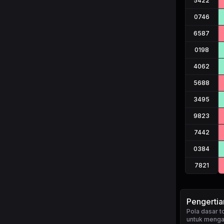
5422
0746
6587
0198
4062
5688
3495
9823
7442
0384
7821
Pengerti
Pola dasar
untuk mengan