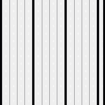
4
8
3
1
5
7
6
8
2
5
9
7
0
6
9
0
8
9
0
2
9
9
8
9
6
0
0
1
7
7
3
1
6
0
2
6
0
0
1
0
7
2
5
9
3
5
0
5
7
2
4
3
1
8
3
2
2
4
3
1
8
6
2
3
0
0
6
5
8
1
4
4
6
0
3
0
1
4
1
0
5
1
2
2
8
5
2
2
1
7
9
2
9
8
6
8
2
0
2
8
4
0
3
4
7
4
4
8
6
5
8
7
0
4
9
2
4
9
7
9
0
7
5
3
5
0
0
6
3
1
3
4
0
4
1
5
9
5
1
0
6
9
9
8
4
1
3
1
0
4
9
5
4
9
8
8
5
8
1
6
8
7
1
1
9
2
5
3
1
9
7
6
3
0
6
7
5
2
2
3
4
2