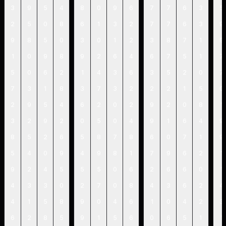
3
9
5
4
8
0
9
6
7
7
6
3
5
2
5
0
8
6
1
3
2
7
7
6
3
9
9
8
5
0
3
0
1
2
3
8
7
1
9
1
0
9
8
9
2
6
4
6
7
5
1
7
5
0
6
2
1
4
3
6
3
5
2
0
7
7
3
1
8
3
7
3
2
2
2
1
5
0
2
9
5
4
6
2
0
2
9
2
0
8
1
3
2
9
2
0
5
0
4
9
1
6
4
9
8
5
2
6
5
8
7
8
6
0
7
1
9
5
4
0
9
4
9
8
1
7
9
6
2
1
9
2
4
5
5
5
0
6
2
6
6
0
1
4
3
3
0
2
7
0
8
4
3
6
2
4
4
1
5
8
9
0
4
6
1
0
4
2
3
6
2
8
5
9
1
5
6
0
6
5
1
1