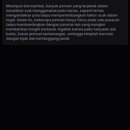
Meskipun bermanfaat, banyak pemain yang terjebak dalam
kesalahan saat menggunakan paito harian, seperti terlalu
mengandalkan pola tanpa mempertimbangkan faktor acak dalam
togel. Selain itu, beberapa pemain hanya fokus pada satu pasaran
tanpa membandingkan dengan pasaran lain yang mungkin
memberikan insight berbeda. Ingatlah bahwa paito hanyalah alat
bantu, bukan jaminan kemenangan, sehingga tetaplah bermain
dengan bijak dan bertanggung jawab