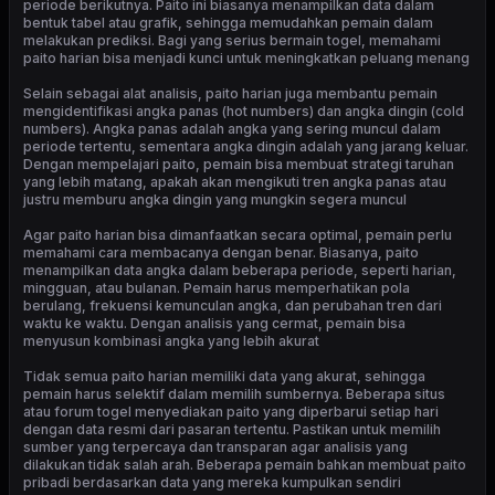
periode berikutnya. Paito ini biasanya menampilkan data dalam
bentuk tabel atau grafik, sehingga memudahkan pemain dalam
melakukan prediksi. Bagi yang serius bermain togel, memahami
paito harian bisa menjadi kunci untuk meningkatkan peluang menang
Selain sebagai alat analisis, paito harian juga membantu pemain
mengidentifikasi angka panas (hot numbers) dan angka dingin (cold
numbers). Angka panas adalah angka yang sering muncul dalam
periode tertentu, sementara angka dingin adalah yang jarang keluar.
Dengan mempelajari paito, pemain bisa membuat strategi taruhan
yang lebih matang, apakah akan mengikuti tren angka panas atau
justru memburu angka dingin yang mungkin segera muncul
Agar paito harian bisa dimanfaatkan secara optimal, pemain perlu
memahami cara membacanya dengan benar. Biasanya, paito
menampilkan data angka dalam beberapa periode, seperti harian,
mingguan, atau bulanan. Pemain harus memperhatikan pola
berulang, frekuensi kemunculan angka, dan perubahan tren dari
waktu ke waktu. Dengan analisis yang cermat, pemain bisa
menyusun kombinasi angka yang lebih akurat
Tidak semua paito harian memiliki data yang akurat, sehingga
pemain harus selektif dalam memilih sumbernya. Beberapa situs
atau forum togel menyediakan paito yang diperbarui setiap hari
dengan data resmi dari pasaran tertentu. Pastikan untuk memilih
sumber yang terpercaya dan transparan agar analisis yang
dilakukan tidak salah arah. Beberapa pemain bahkan membuat paito
pribadi berdasarkan data yang mereka kumpulkan sendiri