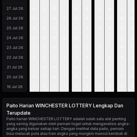
27 Jul 26
6
5
8
7
8
8
0
9
3
3
26 Jul 26
0
1
9
8
8
6
5
0
6
9
25 Jul 26
4
0
6
2
5
4
1
9
2
7
24 Jul 26
5
6
8
8
8
7
1
7
3
4
23 Jul 26
3
4
9
5
9
2
0
1
6
5
22 Jul 26
9
8
2
3
3
0
8
4
8
1
21 Jul 26
7
4
4
2
4
5
9
7
7
2
20 Jul 26
0
3
8
4
8
6
2
3
3
9
19 Jul 26
7
8
2
1
2
2
9
3
5
5
Paito Harian WINCHESTER LOTTERY Lengkap Dan
Terupdate
Paito harian WINCHESTER LOTTERY
adalah salah satu alat penting
yang sering digunakan oleh pemain togel untuk menganalisis angka-
angka yang keluar setiap hari. Dengan melihat data paito, pemain
bisa melacak pola atau tren angka yang mungkin muncul kembali di