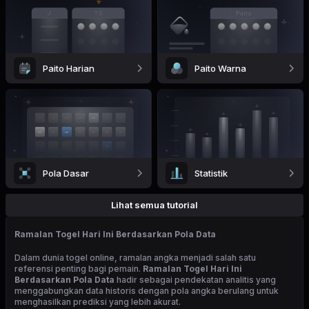
Paito Harian
Paito Warna
Pola Dasar
Statistik
Lihat semua tutorial
Ramalan Togel Hari Ini Berdasarkan Pola Data
Dalam dunia togel online, ramalan angka menjadi salah satu
referensi penting bagi pemain.
Ramalan Togel Hari Ini
Berdasarkan Pola Data
hadir sebagai pendekatan analitis yang
menggabungkan data historis dengan pola angka berulang untuk
menghasilkan prediksi yang lebih akurat.