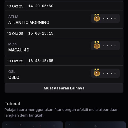
14:20
-
06:30
10 Okt 25
ATLM
ATLANTIC MORNING
15:00
-
15:15
10 Okt 25
MC4
MACAU 4D
15:45
-
15:55
10 Okt 25
OSL
OSLO
Muat Pasaran Lainnya
Tutorial
Pelajari cara menggunakan fitur dengan efektif melalui panduan
langkah demi langkah.