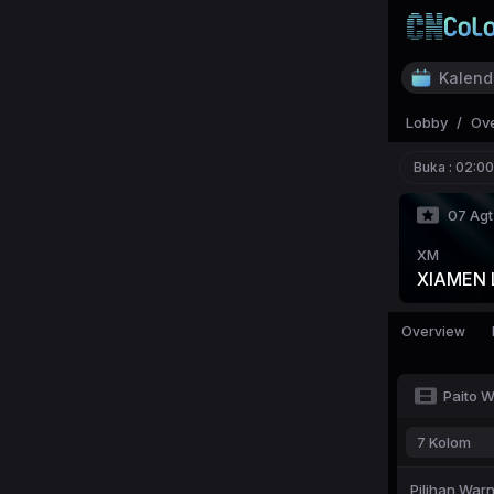
Kalend
Lobby
/
Ov
Buka :
02:00
07 Agt
XM
XIAMEN
Overview
Paito 
7 Kolom
Pilihan War