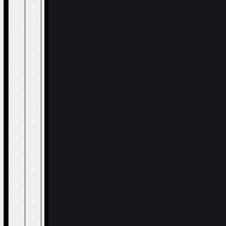
6
8
2
4
3
9
1
2
6
1
5
0
7
7
2
8
4
9
2
5
5
7
7
9
5
3
3
6
3
1
2
4
0
7
9
5
5
5
1
3
7
6
1
6
4
2
8
1
6
4
3
5
2
3
7
7
5
4
6
1
6
2
6
5
9
4
6
6
0
9
9
6
2
3
4
9
3
3
4
0
2
7
5
8
6
9
5
4
7
6
9
3
4
7
3
7
6
7
1
1
6
3
8
0
5
8
5
1
4
0
3
9
6
6
1
0
0
2
6
2
0
8
2
1
7
8
4
6
4
8
0
9
8
2
7
9
2
1
3
3
6
1
6
9
8
4
4
3
7
7
3
2
0
7
6
5
1
5
6
8
3
7
5
1
1
2
9
4