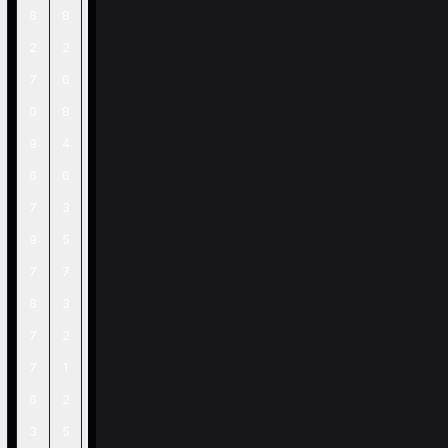
8
8
2
6
7
5
6
1
8
8
7
3
2
2
5
9
5
0
3
6
8
7
7
5
7
6
8
6
4
2
3
3
4
6
7
0
0
8
2
6
2
0
1
7
6
1
9
8
9
4
6
4
4
2
8
2
8
0
0
4
6
6
7
1
0
7
9
5
5
4
3
0
7
3
8
3
4
1
6
5
5
4
5
1
9
5
9
6
6
1
3
8
0
4
3
3
7
7
8
0
2
0
7
6
0
6
5
7
8
3
2
3
2
8
7
2
1
1
3
0
7
2
1
4
4
7
6
9
3
7
0
9
7
1
7
7
7
7
6
3
6
0
3
5
6
2
0
2
0
7
6
6
8
4
8
6
3
5
4
5
7
6
9
8
0
2
7
4