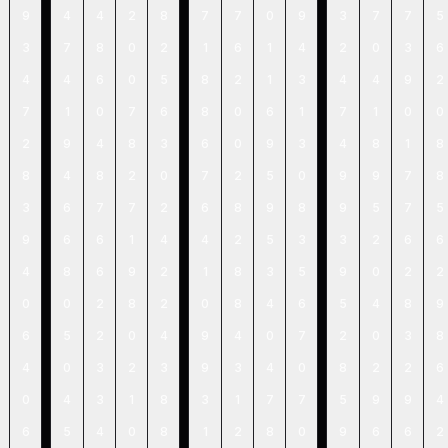
9
4
4
2
8
7
7
0
9
3
7
7
5
3
7
8
0
2
1
6
1
4
2
0
3
6
4
4
6
0
5
8
2
1
3
4
4
9
2
7
1
0
7
6
8
0
6
1
7
1
0
0
2
9
4
8
3
6
0
9
3
4
8
1
8
8
4
8
2
0
7
2
5
0
9
9
7
8
3
6
7
7
2
6
8
9
8
9
5
7
5
9
6
6
1
4
4
2
5
3
3
2
6
6
4
8
6
9
2
1
8
3
5
9
0
2
2
0
0
2
8
2
0
8
4
6
5
4
8
9
6
5
2
0
4
9
4
0
7
2
0
3
8
4
0
3
2
3
9
3
4
0
8
2
2
6
0
4
3
1
8
3
1
7
7
5
9
9
4
6
5
4
0
8
1
2
8
0
9
6
6
2