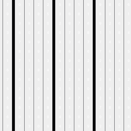
7
0
1
2
2
5
8
1
9
9
8
0
6
9
9
1
8
5
3
6
8
1
6
9
0
1
1
3
9
4
0
2
8
7
6
9
2
6
3
3
6
0
4
4
0
7
9
8
1
1
8
4
2
7
9
9
3
9
3
4
7
7
4
9
0
1
8
8
9
7
8
6
1
6
7
6
5
5
1
7
1
5
3
6
9
0
2
2
5
4
9
6
2
1
8
4
0
7
3
3
7
8
4
5
7
0
8
6
1
0
2
5
8
3
6
5
2
5
2
1
0
1
2
5
1
0
2
4
4
3
5
8
3
7
0
5
4
7
9
2
9
3
5
6
6
1
4
8
8
1
7
3
7
8
8
9
6
0
1
8
9
4
5
9
0
0
3
1
4
7
7
3
0
9
4
2
9
9
2
1
2
6