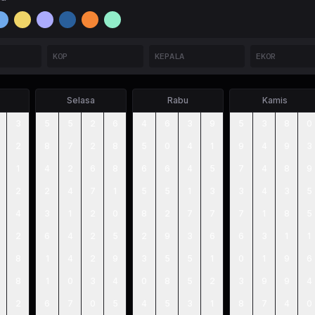
Selasa
Rabu
Kamis
3
5
5
2
6
4
6
3
9
5
3
8
0
2
8
7
2
8
5
0
4
1
9
4
9
3
1
4
2
6
8
6
6
4
5
7
4
8
9
2
2
4
7
1
5
5
1
3
3
4
3
5
4
3
1
2
0
8
2
7
7
7
1
8
5
2
6
4
2
5
2
9
3
6
6
3
1
1
8
1
4
2
9
3
5
5
1
0
1
9
6
8
1
0
3
4
0
8
5
2
3
9
9
4
2
6
7
0
5
4
5
3
1
8
7
4
0