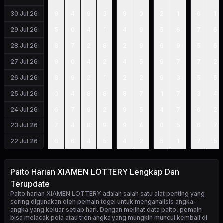
30 Jul 26
9
4
9
3
9
0
2
1
6
1
29 Jul 26
5
0
4
1
4
9
5
6
7
6
28 Jul 26
8
7
2
8
2
9
6
9
5
6
27 Jul 26
9
0
4
2
4
5
9
7
7
2
26 Jul 26
8
9
2
1
2
2
9
3
5
5
25 Jul 26
0
4
8
8
8
7
1
7
3
4
24 Jul 26
6
7
9
2
9
5
4
7
6
2
23 Jul 26
7
4
8
9
9
4
0
5
6
7
22 Jul 26
6
6
4
5
4
2
5
1
7
5
Paito Harian XIAMEN LOTTERY Lengkap Dan
Terupdate
Paito harian XIAMEN LOTTERY
adalah salah satu alat penting yang
sering digunakan oleh pemain togel untuk menganalisis angka-
angka yang keluar setiap hari. Dengan melihat data paito, pemain
bisa melacak pola atau tren angka yang mungkin muncul kembali di