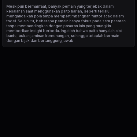
Meskipun bermanfaat, banyak pemain yang terjebak dalam
kesalahan saat menggunakan paito harian, seperti terlalu
mengandalkan pola tanpa mempertimbangkan faktor acak dalam
togel. Selain itu, beberapa pemain hanya fokus pada satu pasaran
tanpa membandingkan dengan pasaran lain yang mungkin
memberikan insight berbeda. Ingatlah bahwa paito hanyalah alat
bantu, bukan jaminan kemenangan, sehingga tetaplah bermain
dengan bijak dan bertanggung jawab