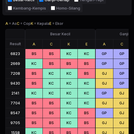
Kembang-Kempis
Homo-Silang
A
=
As
C
=
Cop
K
=
Kepala
E
=
Ekor
Besar Kecil
Ganjil 
Result
A
C
K
E
A
C
6823
BS
BS
KC
KC
GP
GP
2669
KC
BS
BS
BS
GP
GP
7208
BS
KC
KC
BS
GJ
GP
9430
BS
KC
KC
KC
GJ
GP
2141
KC
KC
KC
KC
GP
GJ
7704
BS
BS
KC
KC
GJ
GJ
8547
BS
BS
KC
BS
GP
GJ
9705
BS
BS
KC
BS
GJ
GJ
1558
KC
BS
BS
BS
GJ
GJ