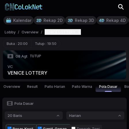
Kalendar
Rekap 2D
Rekap 3D
Rekap 4D
Lobby
/
Overview
/
VENICE LOTTERY
Buka :
20:00
Tutup :
19:50
TUTUP
08 Agt
VC
VENICE LOTTERY
Overview
Result
Paito Harian
Paito Warna
Pola Dasar
Bo
Pola Dasar
20 Baris
Harian
Besar-Kecil
Ganjil-Genap
Tengah-Tepi