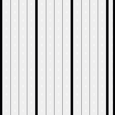
3
8
9
4
6
6
7
0
3
9
4
2
5
6
8
0
1
2
0
5
4
2
9
3
6
2
5
6
4
4
8
0
2
3
5
2
4
4
9
9
4
8
5
3
6
2
6
1
8
4
8
4
0
4
5
2
4
5
2
1
5
7
8
1
4
3
0
5
1
8
5
5
0
9
3
8
8
6
7
7
6
1
2
8
2
4
9
9
1
5
5
8
7
2
1
5
7
9
7
5
0
8
4
9
3
7
6
8
6
8
2
0
2
7
1
0
0
8
2
1
5
3
1
4
7
2
9
7
1
2
9
1
8
1
6
1
9
9
5
4
6
3
2
4
1
7
3
4
4
3
0
6
1
3
5
1
7
6
5
9
7
2
6
4
3
9
8
7
8
4
9
5
3
5
2
3
1
1
4
0
6
9