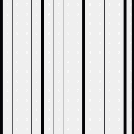
2
0
7
2
9
7
3
0
8
2
1
4
8
2
5
0
3
9
4
5
6
9
7
8
4
8
2
9
0
9
7
8
3
1
5
8
5
9
9
7
9
9
0
8
3
5
7
3
9
8
9
6
8
3
5
5
6
6
2
5
6
0
4
4
6
7
0
6
5
9
2
7
5
4
6
6
2
1
7
6
1
8
9
5
4
3
4
1
4
5
5
0
0
6
0
0
2
5
4
3
6
0
4
7
2
6
6
5
1
3
1
6
7
8
3
6
2
4
9
2
3
9
6
3
7
0
7
6
7
3
9
4
5
5
2
0
3
3
9
7
6
3
7
1
9
2
1
8
9
2
8
3
0
7
5
5
1
5
3
8
0
5
2
6
6
2
1
2
0
1
0
0
5
8
0
4
6
3
1
1
7
7