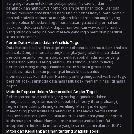
yang digunakan untuk mempelajari pola, frekuensi, dan
kemungkinan munculnya nomor dalam permainan togel. Dengan
mengumpulkan data historis hasil undian sebelumnya, para pemain
dan ahli statistik mencoba mengidentifikasi tren atau angka yang
sering keluar. Meskipun togel pada dasarnya adalah permainan
acak, pendekatan statistik dapat memberikan wawasan tambahan
yang mungkin berguna bagi mereka yang ingin membuat prediksi
lebih terinformasi
Peran Data Historis dalam Analisis Togel
Data historis hasil undian togel menjadi fondasi utama dalam analisis
statistik. Dengan mencatat angka-angka yang telah muncul dalam
periode tertentu, pemain dapat melihat apakah ada nomor yang
cenderung panas (sering muncul) atau dingin (jarang muncul).
Beberapa orang menggunakan metode seperti grafik, tabel
distribusi, atau bahkan perangkat lunak khusus untuk
memvisualisasikan data ini. Namun, penting diingat bahwa hasil togel
bersifat acak, sehingga data masa lalu tidak menjamin hasil di masa
depan
Metode Populer dalam Memprediksi Angka Togel
Beberapa metode statistik yang sering digunakan dalam
menganalisis togel termasuk probability theory (teori peluang),
regresi linier, dan pola angka berulang. Misalnya, dengan
menghitung probabilitas kemunculan suatu angka berdasarkan
frekuensi historis, pemain bisa memilih kombinasi yang dianggap
lebih mungkin keluar. Namun, karena setiap undian bersifat
independen, tidak ada metode yang bisa menjamin akurasi 100%
Mitos dan Kesalahpahaman tentang Statistik Togel