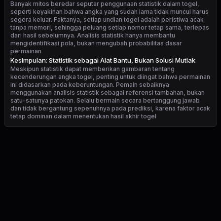
Banyak mitos beredar seputar penggunaan statistik dalam togel,
seperti keyakinan bahwa angka yang sudah lama tidak muncul harus
segera keluar. Faktanya, setiap undian togel adalah peristiwa acak
tanpa memori, sehingga peluang setiap nomor tetap sama, terlepas
dari hasil sebelumnya. Analisis statistik hanya membantu
mengidentifikasi pola, bukan mengubah probabilitas dasar
permainan
Kesimpulan: Statistik sebagai Alat Bantu, Bukan Solusi Mutlak
Meskipun statistik dapat memberikan gambaran tentang
kecenderungan angka togel, penting untuk diingat bahwa permainan
ini didasarkan pada keberuntungan. Pemain sebaiknya
menggunakan analisis statistik sebagai referensi tambahan, bukan
satu-satunya patokan. Selalu bermain secara bertanggung jawab
dan tidak bergantung sepenuhnya pada prediksi, karena faktor acak
tetap dominan dalam menentukan hasil akhir togel