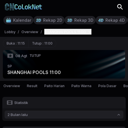
Kalendar
Rekap 2D
Rekap 3D
Rekap 4D
Lobby
/
Overview
/
SHANGHAI POOLS 11:00
Buka :
11:15
Tutup :
11:00
TUTUP
08 Agt
SP
SHANGHAI POOLS 11:00
Overview
Result
Paito Harian
Paito Warna
Pola Dasar
Bo
Statistik
2 Bulan lalu