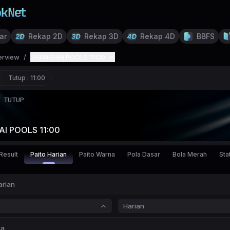
ar
Rekap 2D
Rekap 3D
Rekap 4D
BBFS
erview
/
SHANGHAI POOLS 11:00
Tutup :
11:00
TUTUP
I POOLS 11:00
Result
Paito Harian
Paito Warna
Pola Dasar
Bola Merah
Stat
arian
Harian
na