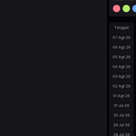
Tanggal
07 Agt 26
06 Agt 26
05 Agt 26
04 Agt 26
03 Agt 26
02 Agt 26
01 Agt 26
31 Jul 26
30 Jul 26
29 Jul 26
28 Jul 26