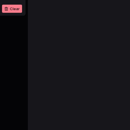
Clear