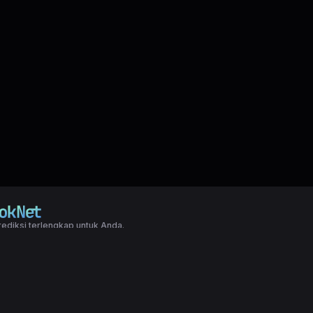
ediksi terlengkap untuk Anda.
right LXGroup. All rights reserved.
ditions
|
Privacy Policy
ngat lengkap dan juga dilengkapi dengan paito SHANGHAI POOLS 11:00 dan ta
ngkap beserta jumlahnya. Anda juga bisa memilih data berdasarkan hari kelu
OLS 11:00. Tools togel paito harian ini sangat terbaik karena bisa memban
alisa angka keluaran togel secara akurat dan jitu