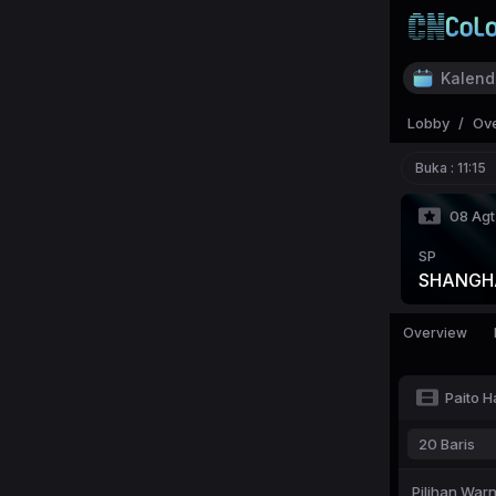
Kalend
Lobby
/
Ov
Buka :
11:15
08 Agt
SP
SHANGHA
Overview
Paito H
20 Baris
Pilihan War