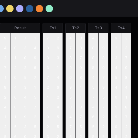
Result
Ts1
Ts2
Ts3
Ts4
9
1
7
1
7
2
4
3
4
5
9
3
4
0
3
4
3
6
7
3
8
9
2
3
2
1
0
9
3
3
8
7
8
8
3
7
7
2
2
6
3
1
9
0
8
0
4
0
1
0
5
7
7
4
0
8
4
7
5
8
9
4
3
1
2
6
9
4
5
9
4
4
2
6
4
5
4
2
5
1
7
5
0
1
4
0
5
7
7
4
0
8
4
7
5
8
1
1
9
2
9
5
4
7
6
2
9
7
2
5
3
5
2
5
7
5
5
2
0
2
5
6
0
3
3
2
5
2
8
5
5
2