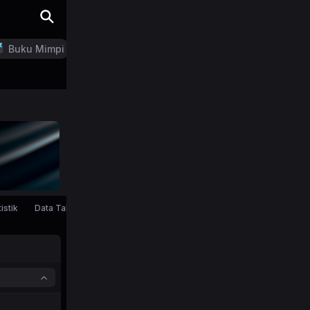
Buku Mimpi
LN Generator
istik
Data Tahunan