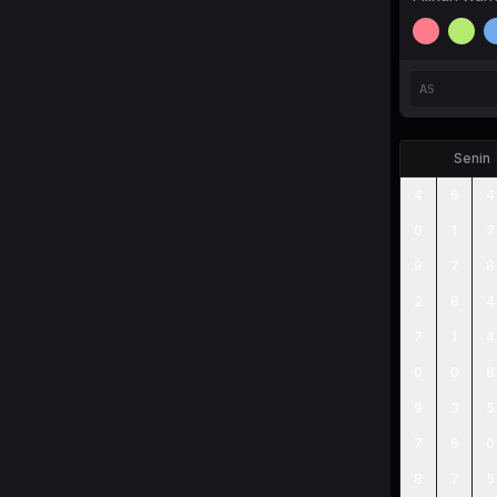
Senin
4
6
4
0
1
7
9
7
8
2
8
4
7
1
4
0
0
8
9
3
5
7
6
0
8
7
5