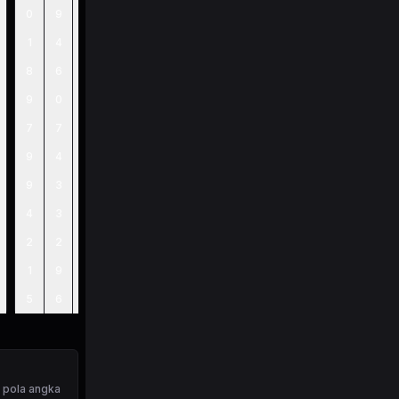
0
9
3
0
8
5
9
7
3
2
4
8
1
4
5
4
1
0
0
6
6
5
7
9
8
6
0
9
3
6
9
9
9
4
8
6
9
0
8
6
6
9
5
0
2
1
4
1
7
7
3
1
8
8
1
7
3
8
7
8
9
4
9
3
5
4
9
8
6
7
8
5
9
3
0
1
7
7
0
3
6
9
6
7
4
3
1
0
7
0
7
6
5
8
1
7
2
2
3
4
9
7
6
5
5
4
1
3
1
9
0
0
5
4
3
0
5
0
1
9
5
6
3
3
4
7
6
2
6
6
9
2
 pola angka