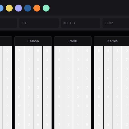
Selasa
Rabu
Kamis
0
7
1
9
5
1
7
1
4
8
8
8
0
5
0
2
6
4
8
3
0
4
1
3
9
7
9
9
9
8
6
1
2
9
7
0
4
5
3
9
7
4
6
9
0
8
1
5
6
8
4
5
3
0
0
3
7
1
0
9
7
2
7
5
5
4
9
1
3
1
9
2
2
9
6
6
6
4
0
5
1
9
7
9
4
9
0
5
3
9
1
7
6
8
0
6
7
7
4
7
4
5
9
1
6
0
3
6
9
3
2
4
9
4
2
7
2