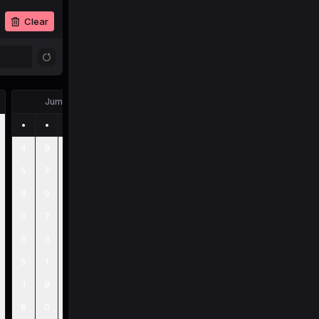
Clear
Jumat
Sabtu
Minggu
•
•
•
•
•
•
•
•
•
•
•
•
4
9
3
8
5
1
9
1
3
5
6
9
5
7
9
3
5
6
0
6
2
9
6
0
8
9
2
9
5
6
9
0
9
0
4
4
0
7
7
6
0
2
5
1
6
9
3
2
9
3
7
4
8
0
1
9
8
0
1
9
5
1
9
5
3
8
3
3
7
3
6
3
1
9
7
5
5
4
1
3
7
1
9
9
8
0
9
7
6
4
6
8
7
9
6
7