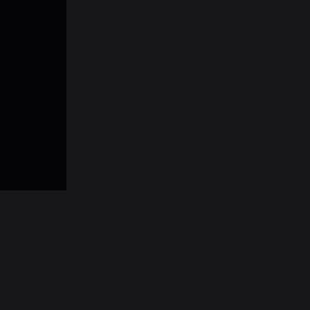
u pengguna
t pola