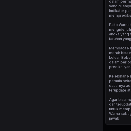
dalam permai
yang dilengk
indikator p
memprediksi
Paito Warna 
mengidentif
angka yang s
taruhan yang
Membaca Pai
merah bisa 
keluar. Beb
dalam period
prediksi yan
Kelebihan Pa
pemula sekal
dasarnya ada
terupdate at
Agar bisa m
dan terupdat
untuk memper
Warna sebaga
jawab