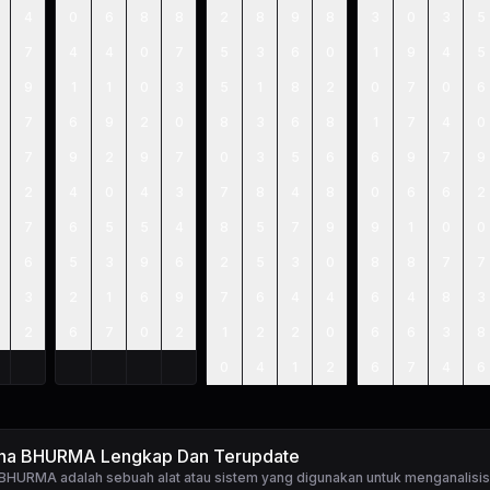
4
0
6
8
8
2
8
9
8
3
0
3
5
7
4
4
0
7
5
3
6
0
1
9
4
5
9
1
1
0
3
5
1
8
2
0
7
0
6
7
6
9
2
0
8
3
6
8
1
7
4
0
7
9
2
9
7
0
3
5
6
6
9
7
9
2
4
0
4
3
7
8
4
8
0
6
6
2
7
6
5
5
4
8
5
7
9
9
1
0
0
6
5
3
9
6
2
5
3
0
8
8
7
7
3
2
1
6
9
7
6
4
4
6
4
8
3
2
6
7
0
2
1
2
2
0
6
6
3
8
0
4
1
2
6
7
4
6
rna BHURMA Lengkap Dan Terupdate
a BHURMA
adalah sebuah alat atau sistem yang digunakan untuk menganalisis