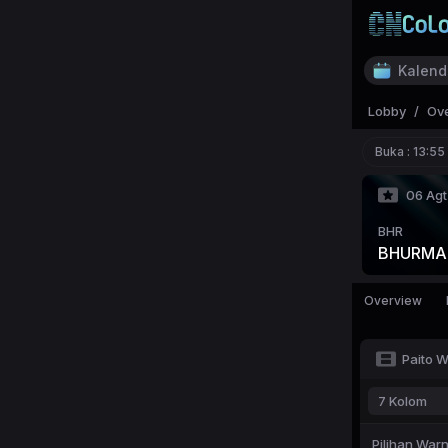
Kalend
Lobby
/
Ov
Buka :
13:55
06 Agt
BHR
BHURMA
Overview
Paito 
7 Kolom
Pilihan War