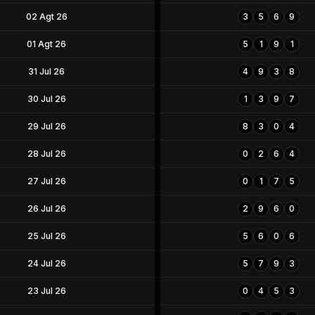
02 Agt 26
3
5
6
9
01 Agt 26
5
1
9
1
31 Jul 26
4
9
3
8
30 Jul 26
1
3
9
7
29 Jul 26
8
3
0
4
28 Jul 26
0
2
6
4
27 Jul 26
0
1
7
5
26 Jul 26
2
9
6
0
25 Jul 26
5
6
0
6
24 Jul 26
5
7
9
3
23 Jul 26
0
4
5
3