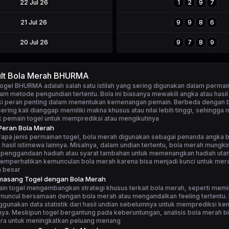
22 Jul 26
1
2
9
7
21 Jul 26
9
9
8
6
20 Jul 26
9
7
8
9
ult Bola Merah BHURMA
 togel BHURMA
adalah salah satu istilah yang sering digunakan dalam permai
am metode pengundian tertentu. Bola ini biasanya mewakili angka atau hasil
ki peran penting dalam menentukan kemenangan pemain. Berbeda dengan b
ering kali dianggap memiliki makna khusus atau nilai lebih tinggi, sehingga 
k pemain togel untuk memprediksi atau mengikutinya
Peran Bola Merah
apa jenis permainan togel, bola merah digunakan sebagai penanda angka 
u hasil istimewa lainnya. Misalnya, dalam undian tertentu, bola merah mungki
penggandaan hadiah atau syarat tambahan untuk memenangkan hadiah uta
memperhatikan kemunculan bola merah karena bisa menjadi kunci untuk mer
 besar
emasang Togel dengan Bola Merah
in togel mengembangkan strategi khusus terkait bola merah, seperti memi
 muncul bersamaan dengan bola merah atau mengandalkan feeling tertentu
gunakan data statistik dari hasil undian sebelumnya untuk memprediksi k
ya. Meskipun togel bergantung pada keberuntungan, analisis bola merah b
cara untuk meningkatkan peluang menang