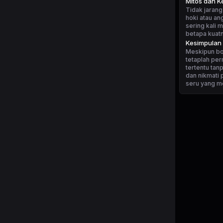
Mitos dan K
Tidak jarang
hoki atau a
sering kali 
betapa kuat
Kesimpulan
Meskipun bol
tetaplah per
tertentu tan
dan nikmati 
seru yang m