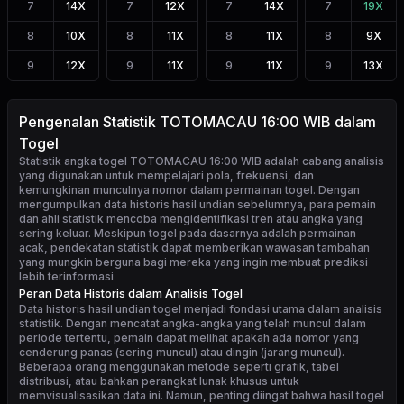
7
14
X
7
12
X
7
14
X
7
19
X
8
10
X
8
11
X
8
11
X
8
9
X
9
12
X
9
11
X
9
11
X
9
13
X
Pengenalan Statistik TOTOMACAU 16:00 WIB dalam
Togel
Statistik angka togel TOTOMACAU 16:00 WIB
adalah cabang analisis
yang digunakan untuk mempelajari pola, frekuensi, dan
kemungkinan munculnya nomor dalam permainan togel. Dengan
mengumpulkan data historis hasil undian sebelumnya, para pemain
dan ahli statistik mencoba mengidentifikasi tren atau angka yang
sering keluar. Meskipun togel pada dasarnya adalah permainan
acak, pendekatan statistik dapat memberikan wawasan tambahan
yang mungkin berguna bagi mereka yang ingin membuat prediksi
lebih terinformasi
Peran Data Historis dalam Analisis Togel
Data historis hasil undian togel menjadi fondasi utama dalam analisis
statistik. Dengan mencatat angka-angka yang telah muncul dalam
periode tertentu, pemain dapat melihat apakah ada nomor yang
cenderung panas (sering muncul) atau dingin (jarang muncul).
Beberapa orang menggunakan metode seperti grafik, tabel
distribusi, atau bahkan perangkat lunak khusus untuk
memvisualisasikan data ini. Namun, penting diingat bahwa hasil togel