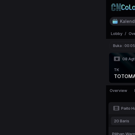
Kalend
Lobby
/
Ov
Buka :
00:05
08 Agt
TK
TOTOMA
Overview
Paito H
20 Baris
Pilihan War