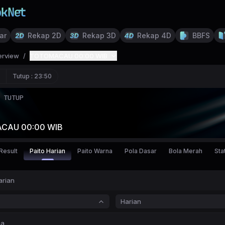
ar
Rekap 2D
Rekap 3D
Rekap 4D
BBFS
erview
/
TOTOMACAU 00:00 WIB
Tutup :
23:50
TUTUP
CAU 00:00 WIB
Result
Paito Harian
Paito Warna
Pola Dasar
Bola Merah
Stat
arian
Harian
na