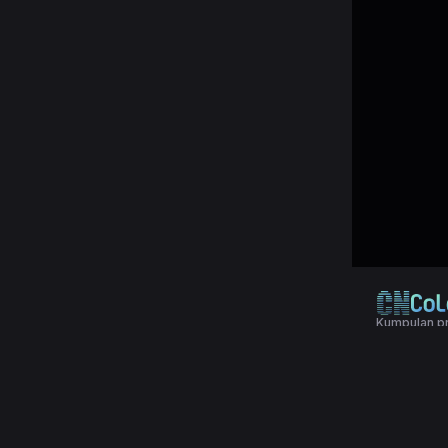
Kumpulan pr
© 2024 Copy
Terms & Con
Data ini sa
1 sampai 4 
TOTOMACAU 0
untuk mengan