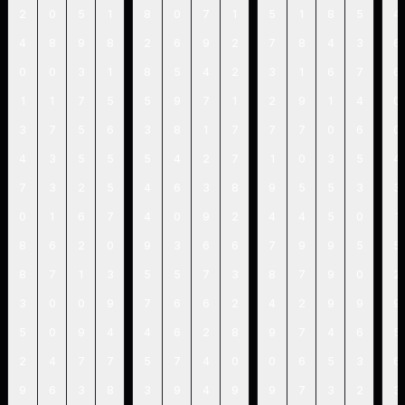
2
0
5
1
8
0
7
1
5
1
8
5
4
4
8
9
8
2
6
9
2
7
8
4
3
6
0
0
3
1
8
5
4
2
3
1
6
7
6
1
1
7
5
5
9
7
1
2
9
1
4
0
3
7
5
6
3
8
1
7
7
7
0
6
0
4
3
5
5
5
4
2
7
1
0
3
5
4
7
3
2
5
4
6
3
8
9
5
5
3
3
0
1
6
7
4
0
9
2
4
4
5
0
1
8
6
2
0
9
3
6
6
7
9
9
5
5
8
7
1
3
5
5
7
3
8
7
9
0
2
3
0
0
9
7
6
6
2
4
2
9
9
9
5
0
9
4
4
6
2
8
9
7
4
6
5
2
4
7
7
5
7
4
0
0
6
5
3
6
9
6
3
8
3
9
4
9
9
7
3
2
3