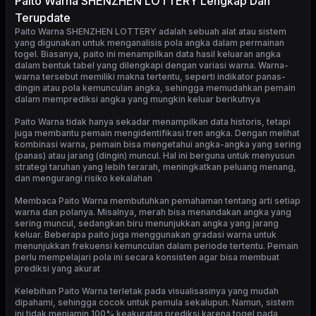
Paito Warna SHENZHEN LOTTERY Lengkap Dan
Terupdate
Paito Warna SHENZHEN LOTTERY
adalah sebuah alat atau sistem
yang digunakan untuk menganalisis pola angka dalam permainan
togel. Biasanya, paito ini menampilkan data hasil keluaran angka
dalam bentuk tabel yang dilengkapi dengan variasi warna. Warna-
warna tersebut memiliki makna tertentu, seperti indikator panas-
dingin atau pola kemunculan angka, sehingga memudahkan pemain
dalam memprediksi angka yang mungkin keluar berikutnya
Paito Warna tidak hanya sekadar menampilkan data historis, tetapi
juga membantu pemain mengidentifikasi tren angka. Dengan melihat
kombinasi warna, pemain bisa mengetahui angka-angka yang sering
(panas) atau jarang (dingin) muncul. Hal ini berguna untuk menyusun
strategi taruhan yang lebih terarah, meningkatkan peluang menang,
dan mengurangi risiko kekalahan
Membaca Paito Warna membutuhkan pemahaman tentang arti setiap
warna dan polanya. Misalnya, merah bisa menandakan angka yang
sering muncul, sedangkan biru menunjukkan angka yang jarang
keluar. Beberapa paito juga menggunakan gradasi warna untuk
menunjukkan frekuensi kemunculan dalam periode tertentu. Pemain
perlu mempelajari pola ini secara konsisten agar bisa membuat
prediksi yang akurat
Kelebihan Paito Warna terletak pada visualisasinya yang mudah
dipahami, sehingga cocok untuk pemula sekalupun. Namun, sistem
ini tidak menjamin 100% keakuratan prediksi karena togel pada