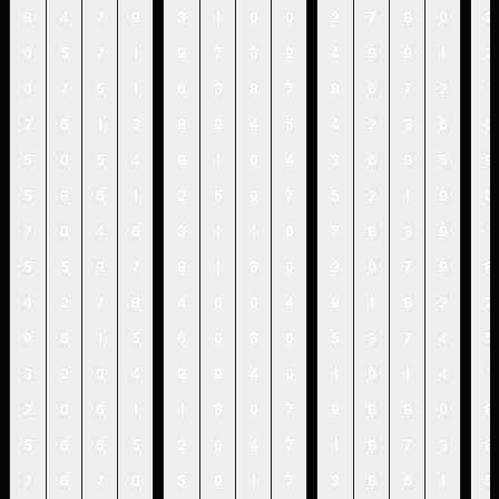
8
4
7
9
3
1
6
0
2
7
8
0
3
0
5
7
1
9
7
3
2
4
9
9
1
2
0
7
5
1
6
3
8
7
8
6
7
2
1
2
6
1
3
8
9
4
5
4
2
3
6
6
5
0
5
4
9
1
6
4
3
6
9
5
9
5
8
6
1
2
5
0
7
5
2
1
9
0
7
0
4
6
3
1
1
6
7
8
3
9
1
5
5
9
7
8
1
3
0
2
0
7
9
8
4
2
7
8
4
6
0
4
9
1
8
2
2
9
6
1
5
6
0
3
6
5
3
7
4
5
3
2
0
4
9
9
4
0
1
0
1
4
1
2
0
6
1
1
3
0
7
9
8
8
0
8
5
6
6
5
2
6
4
7
1
8
7
3
8
7
6
7
0
5
9
1
7
3
8
6
1
5