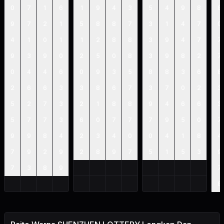
0
7
1
6
1
9
4
3
5
4
9
8
8
9
7
2
1
5
8
8
7
3
1
4
7
0
4
1
0
1
1
2
8
8
3
9
4
7
7
9
3
9
0
2
5
0
8
3
9
8
2
7
0
4
4
6
0
9
3
5
8
8
3
6
8
2
6
6
3
3
8
6
7
3
7
0
2
3
5
2
7
3
2
1
8
8
9
4
6
6
3
5
7
7
3
6
0
7
7
7
9
5
0
7
9
9
8
4
2
3
4
0
0
4
1
8
4
7
9
2
9
2
8
9
7
5
1
5
3
9
7
3
8
9
7
8