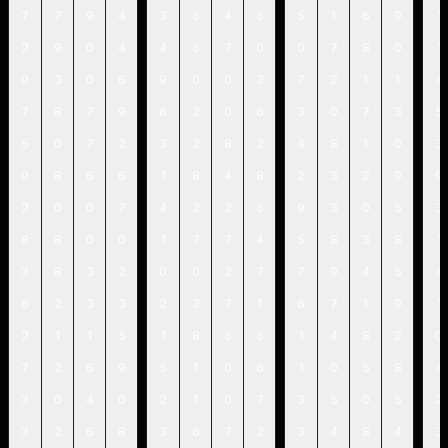
7
7
9
4
3
5
4
5
5
1
6
9
1
2
9
0
4
4
5
7
0
0
7
8
0
1
9
3
0
6
9
0
0
3
7
2
1
1
4
7
8
7
9
6
2
0
6
3
0
7
3
5
5
0
7
2
3
2
8
2
4
8
1
0
3
9
8
6
6
1
8
4
8
2
3
2
9
9
2
0
0
7
4
2
2
5
9
3
0
5
3
8
8
0
0
1
7
7
4
5
8
3
8
1
3
8
3
2
0
0
2
7
7
9
4
5
4
6
2
3
3
2
3
7
1
6
7
1
9
1
2
1
1
5
1
8
5
5
1
4
8
2
0
7
2
6
9
5
1
0
6
1
0
5
8
4
3
0
4
0
2
1
0
7
3
5
0
5
2
3
2
6
8
3
6
7
2
3
4
8
4
3