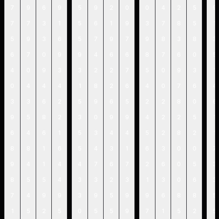
7
9
6
9
5
9
2
0
0
4
2
5
9
7
7
3
1
5
6
1
9
3
7
8
5
1
5
9
3
6
5
7
9
7
9
8
3
8
3
6
7
0
9
9
4
6
6
8
7
6
0
5
4
0
9
3
3
2
2
7
5
0
9
3
1
0
4
4
4
1
8
2
6
4
0
7
6
4
3
3
6
2
5
9
6
5
2
2
8
0
6
9
5
8
2
3
0
9
9
4
2
2
5
1
6
4
6
1
5
3
4
4
5
2
8
2
1
8
8
1
6
5
4
3
1
6
3
0
0
7
9
4
1
4
4
7
6
7
2
6
0
5
3
8
5
5
4
3
3
2
3
1
3
0
6
3
7
4
9
9
3
9
5
9
9
6
8
8
5
1
5
2
5
0
5
5
9
7
1
5
2
5