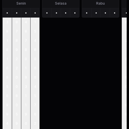
Senin
Selasa
Rabu
•
•
•
•
•
•
•
•
•
•
•
•
•
3
8
4
1
6
8
7
8
5
1
1
8
7
4
2
8
9
8
8
1
1
2
0
0
6
0
2
1
0
3
9
0
9
0
8
5
0
3
4
0
0
8
1
5
1
9
0
1
7
9
9
5
9
6
9
4
9
0
2
3