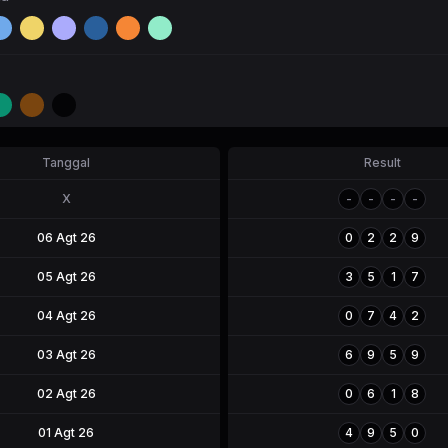
Tanggal
Result
X
-
-
-
-
06 Agt 26
0
2
2
9
05 Agt 26
3
5
1
7
04 Agt 26
0
7
4
2
03 Agt 26
6
9
5
9
02 Agt 26
0
6
1
8
01 Agt 26
4
9
5
0