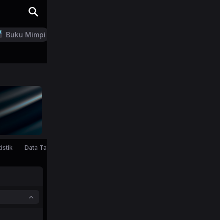
Buku Mimpi
LN Generator
istik
Data Tahunan