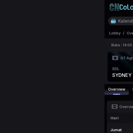
Kalend
Lobby
/
Ov
Buka :
14:00
07 Agt
SDL
SYDNEY
Overview
Overvi
Hari
Jumat