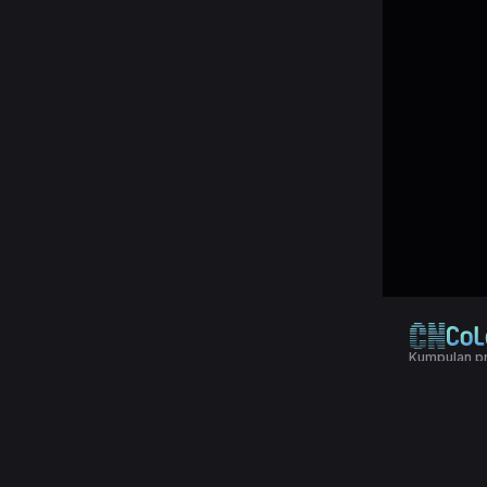
Kumpulan pr
© 2024 Copy
Terms & Con
Kumpulan da
statistik, shi