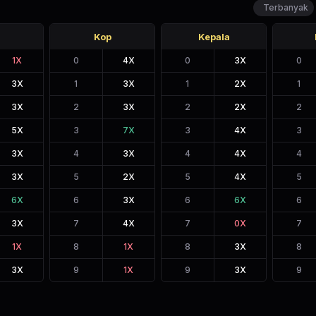
Terbanyak
Kop
Kepala
1
X
0
4
X
0
3
X
0
3
X
1
3
X
1
2
X
1
3
X
2
3
X
2
2
X
2
5
X
3
7
X
3
4
X
3
3
X
4
3
X
4
4
X
4
3
X
5
2
X
5
4
X
5
6
X
6
3
X
6
6
X
6
3
X
7
4
X
7
0
X
7
1
X
8
1
X
8
3
X
8
3
X
9
1
X
9
3
X
9