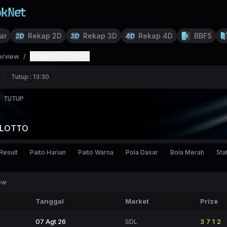
ar
Rekap 2D
Rekap 3D
Rekap 4D
BBFS
erview
/
SYDNEY LOTTO
Tutup :
13:30
TUTUP
 LOTTO
Result
Paito Harian
Paito Warna
Pola Dasar
Bola Merah
Stat
ew
Tanggal
Market
Prize
07 Agt 26
SDL
3712