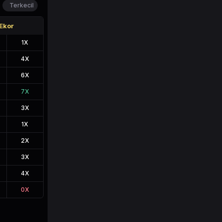
Terkecil
Ekor
1
X
4
X
6
X
7
X
3
X
1
X
2
X
3
X
4
X
0
X