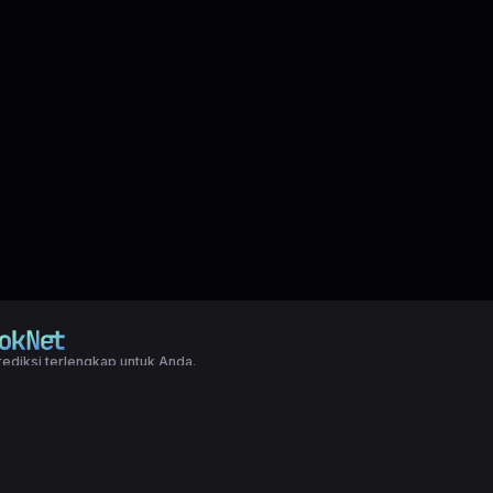
ediksi terlengkap untuk Anda.
right LXGroup. All rights reserved.
ditions
|
Privacy Policy
ta lengkap untuk mudah yang telah di simpulkan dari result togel SYDNEY 
o dll