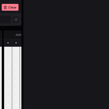
Clear
Jumat
Sabtu
Minggu
•
•
•
•
•
•
•
•
•
•
•
•
7
0
0
5
2
7
6
0
6
6
3
5
1
1
7
6
8
4
6
5
5
0
8
5
4
0
1
5
8
1
2
7
5
6
4
0
2
2
0
4
4
9
8
7
6
5
1
2
4
0
1
3
8
8
5
4
0
8
1
2
9
9
4
2
3
4
0
4
3
3
9
4
0
5
1
0
9
8
0
7
4
2
1
1
9
3
7
5
3
4
4
6
1
4
6
7