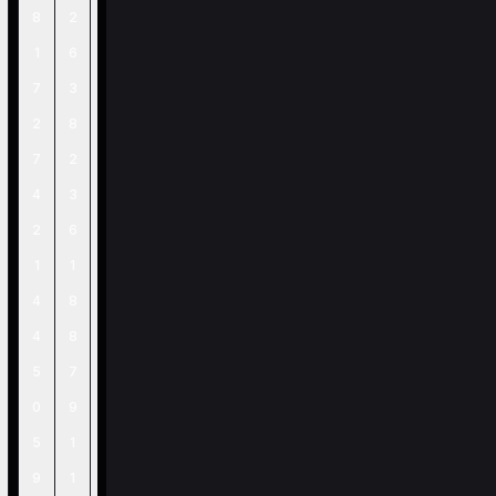
8
2
7
5
9
7
2
5
0
4
2
6
1
6
8
3
6
1
0
9
9
3
3
8
7
3
4
9
4
7
0
7
4
6
1
7
2
8
7
0
4
8
2
0
4
9
2
1
7
2
7
3
1
8
8
6
7
8
1
4
4
3
3
5
6
4
6
1
6
5
7
2
2
6
7
0
0
0
3
9
8
9
2
3
1
1
8
7
2
2
6
9
0
3
0
7
4
8
8
6
6
1
5
6
7
6
8
5
4
8
1
3
6
5
5
2
2
6
8
9
5
7
6
3
3
5
1
5
3
1
9
2
0
9
5
5
0
9
9
4
8
0
0
2
5
1
7
4
8
8
2
6
8
8
5
0
9
1
4
1
9
2
3
7
2
7
3
3