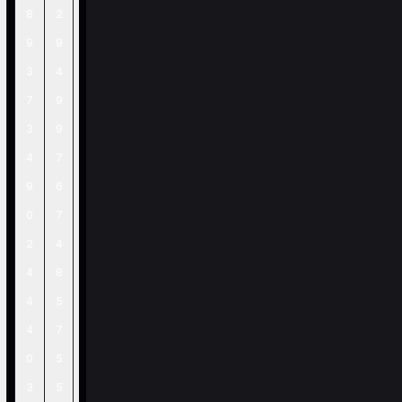
8
2
2
4
4
8
0
0
9
6
7
7
9
9
3
7
0
2
4
3
8
4
4
5
3
4
1
7
2
7
0
3
9
7
4
8
7
9
2
0
3
3
0
4
9
5
3
2
3
9
7
8
5
7
2
4
6
2
9
3
4
7
3
0
1
0
2
2
1
4
8
8
9
6
0
4
2
0
1
4
8
7
8
0
0
7
6
3
9
5
0
3
3
1
4
9
2
4
8
8
5
6
2
4
1
9
9
7
4
8
0
0
9
2
8
5
8
7
3
1
4
5
0
5
6
4
2
7
4
8
4
1
4
7
0
9
7
1
2
0
3
3
5
0
0
5
1
8
3
1
0
4
2
1
1
3
3
5
1
4
5
9
4
6
3
8
4
0