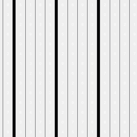
8
5
1
8
9
6
6
9
1
2
5
8
6
3
4
2
6
1
7
1
0
5
0
6
5
9
9
2
9
3
5
3
0
8
3
5
8
2
1
6
2
9
6
3
5
7
7
1
6
1
4
9
7
0
1
3
9
6
6
5
4
8
0
3
6
2
4
5
2
9
2
9
3
8
6
8
7
7
6
1
3
0
8
9
5
8
9
1
7
5
0
0
2
2
0
9
1
6
6
0
7
1
4
6
x
3
3
2
7
7
2
6
8
5
0
8
6
2
8
8
0
2
0
2
4
3
8
4
2
1
0
6
3
1
5
3
9
0
8
2
8
1
1
7
8
4
1
7
2
2
6
5
8
5
6
4
3
3
1
7
2
0
7
7
6
8
6
8
0
9
3
3
9
2
4
5
9
1
5
2
8
8