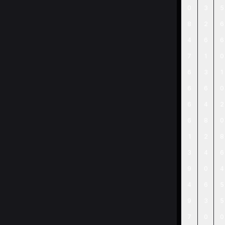
0
3
5
8
2
6
4
6
6
7
1
0
6
3
1
6
6
0
6
4
2
6
8
0
1
2
8
3
4
6
9
0
4
4
6
5
9
3
5
7
0
0