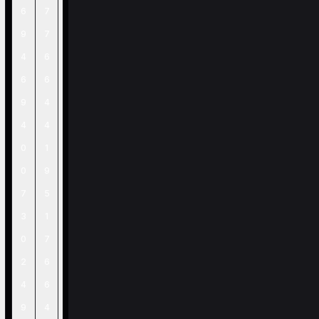
6
7
0
8
2
5
6
5
9
1
0
2
9
7
3
5
9
4
6
1
5
6
3
1
4
6
9
6
7
9
5
9
5
9
6
4
6
6
1
2
6
8
5
7
5
6
6
7
9
4
7
7
9
7
3
8
9
7
0
0
4
4
6
8
2
8
3
9
3
5
2
7
0
1
7
4
0
8
6
9
7
4
8
2
0
9
4
8
5
1
8
7
9
9
0
2
7
5
3
0
6
1
9
9
8
2
5
7
3
1
7
8
1
2
8
9
2
7
5
0
0
7
8
3
3
9
5
2
4
4
3
5
2
6
6
4
1
9
0
3
8
5
4
0
4
6
8
9
8
2
5
1
5
5
9
8
9
4
4
7
6
1
8
1
5
0
6
8