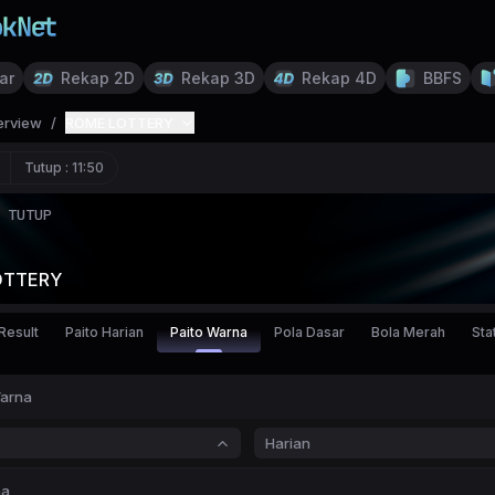
ar
Rekap 2D
Rekap 3D
Rekap 4D
BBFS
erview
/
ROME LOTTERY
Tutup :
11:50
TUTUP
OTTERY
Result
Paito Harian
Paito Warna
Pola Dasar
Bola Merah
Stat
Warna
Harian
na