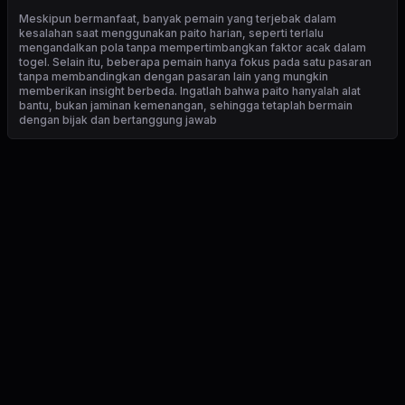
Meskipun bermanfaat, banyak pemain yang terjebak dalam
kesalahan saat menggunakan paito harian, seperti terlalu
mengandalkan pola tanpa mempertimbangkan faktor acak dalam
togel. Selain itu, beberapa pemain hanya fokus pada satu pasaran
tanpa membandingkan dengan pasaran lain yang mungkin
memberikan insight berbeda. Ingatlah bahwa paito hanyalah alat
bantu, bukan jaminan kemenangan, sehingga tetaplah bermain
dengan bijak dan bertanggung jawab