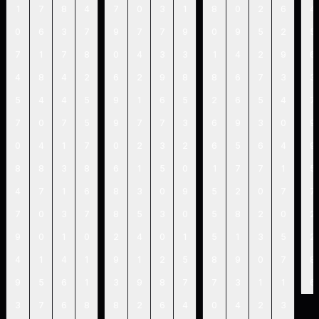
1
7
8
4
7
0
3
1
8
0
2
6
4
0
6
3
7
9
7
7
9
0
9
5
2
5
7
1
7
8
0
4
3
3
1
4
2
9
6
4
8
4
2
6
2
9
8
8
6
7
3
3
5
4
4
5
9
1
6
5
2
6
5
4
7
7
0
7
5
9
7
7
3
6
9
3
0
9
0
4
1
7
0
2
3
2
6
5
6
4
9
8
8
3
8
6
1
5
0
1
7
7
1
5
4
7
1
6
8
3
0
9
5
2
0
7
7
7
0
3
7
8
5
3
0
5
8
2
0
2
9
0
1
0
2
4
0
1
5
1
3
5
2
4
1
4
1
9
1
2
5
8
9
0
7
8
9
5
6
1
3
9
8
7
7
3
1
1
6
3
7
6
8
8
2
6
4
0
4
2
3