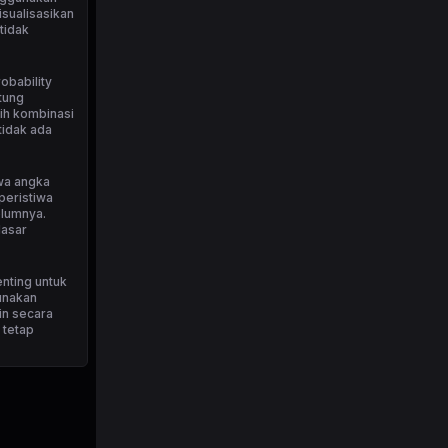
isualisasikan
tidak
obability
itung
lih kombinasi
tidak ada
hwa angka
peristiwa
elumnya.
dasar
nting untuk
unakan
in secara
 tetap