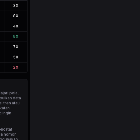
3
X
8
X
4
X
9
X
7
X
5
X
2
X
jari pola,
pulkan data
i tren atau
katan
 ingin
encatat
ada nomor
enggunakan