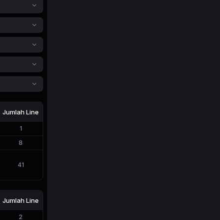
Jumlah Line
1
8
41
Jumlah Line
2