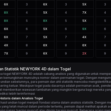
6
X
3
6
X
3
5
X
3
8
X
4
5
X
4
7
X
4
8
X
5
8
X
5
5
X
5
6
X
6
5
X
6
9
X
6
6
X
7
5
X
7
4
X
7
4
X
8
6
X
8
6
X
8
7
X
9
6
X
9
2
X
9
an Statistik NEWYORK 4D dalam Togel
ngka togel NEWYORK 4D
adalah cabang analisis yang digunakan untuk mempela
dan kemungkinan munculnya nomor dalam permainan togel. Dengan mengum
il undian sebelumnya, para pemain dan ahli statistik mencoba mengidentifikas
sering keluar. Meskipun togel pada dasarnya adalah permainan acak, pende
apat memberikan wawasan tambahan yang mungkin berguna bagi mereka yang
iksi lebih terinformasi
istoris dalam Analisis Togel
s hasil undian togel menjadi fondasi utama dalam analisis statistik. Dengan m
 yang telah muncul dalam periode tertentu, pemain dapat melihat apakah 
ung panas (sering muncul) atau dingin (jarang muncul). Beberapa orang m