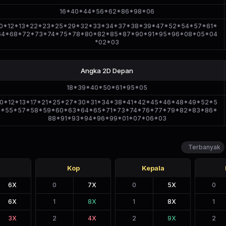
16*40*44*56*62*86*98*06
10*12*13*22*23*25*29*32*33*34*37*38*39*47*52*54*57*61*
64*68*72*73*74*75*78*80*82*85*87*90*91*95*96*08*05*04
*02*03
Angka 2D
Depan
18*39*40*50*61*95*05
10*12*13*17*21*25*27*30*31*34*38*41*42*45*46*48*49*52*5
4*55*57*58*59*60*63*64*65*71*73*74*76*77*79*82*83*86*
88*91*93*94*96*99*01*07*06*03
Terbanyak
Kop
Kepala
6
X
0
7
X
0
5
X
0
6
X
1
8
X
1
8
X
1
3
X
2
4
X
2
9
X
2