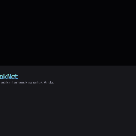
ediksi terlengkap untuk Anda.
right LXGroup. All rights reserved.
ditions
|
Privacy Policy
ogel mencakup data tentang angka yang sering muncul, peluang menang, dan 
umnya. Informasi ini dapat membantu pemain membuat keputusan yang lebih 
ka.