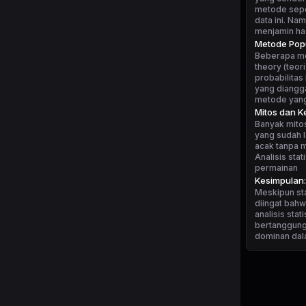
metode seper
data ini. Na
menjamin ha
Metode Pop
Beberapa met
theory (teor
probabilitas
yang diangga
metode yang
Mitos dan K
Banyak mitos
yang sudah l
acak tanpa m
Analisis sta
permainan
Kesimpulan: 
Meskipun st
diingat bah
analisis sta
bertanggung
dominan dala