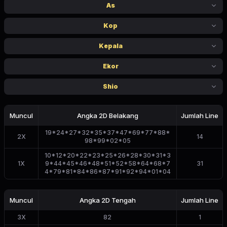
As
Kop
Kepala
Ekor
Shio
Muncul
Angka 2D
Belakang
Jumlah Line
19*24*27*32*35*37*47*69*77*88*
2
X
14
98*99*02*05
10*12*20*22*23*25*26*28*30*31*3
1
X
9*44*45*46*48*51*52*58*64*68*7
31
4*79*81*84*86*87*91*92*94*01*04
Muncul
Angka 2D
Tengah
Jumlah Line
3
X
82
1