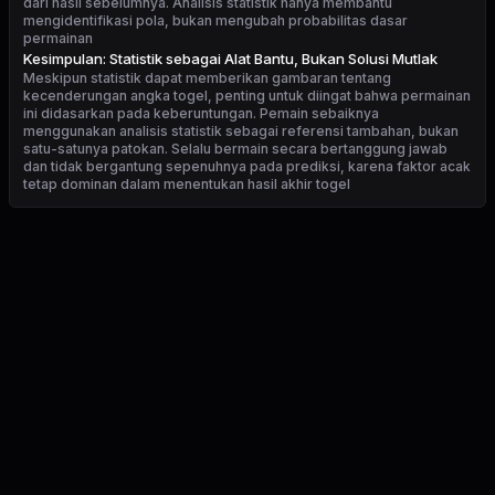
dari hasil sebelumnya. Analisis statistik hanya membantu
mengidentifikasi pola, bukan mengubah probabilitas dasar
permainan
Kesimpulan: Statistik sebagai Alat Bantu, Bukan Solusi Mutlak
Meskipun statistik dapat memberikan gambaran tentang
kecenderungan angka togel, penting untuk diingat bahwa permainan
ini didasarkan pada keberuntungan. Pemain sebaiknya
menggunakan analisis statistik sebagai referensi tambahan, bukan
satu-satunya patokan. Selalu bermain secara bertanggung jawab
dan tidak bergantung sepenuhnya pada prediksi, karena faktor acak
tetap dominan dalam menentukan hasil akhir togel