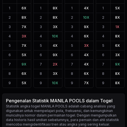
1
6
X
1
8
X
1
4
X
1
5
X
2
8
X
2
8
X
2
10
X
2
8
X
3
7
X
3
3
X
3
9
X
3
1
X
4
3
X
4
10
X
4
6
X
4
8
X
5
7
X
5
4
X
5
3
X
5
6
X
6
5
X
6
9
X
6
4
X
6
3
X
7
9
X
7
2
X
7
4
X
7
9
X
8
6
X
8
3
X
8
6
X
8
8
X
9
5
X
9
10
X
9
7
X
9
8
X
Pengenalan Statistik MANILA POOLS dalam Togel
Statistik angka togel MANILA POOLS
adalah cabang analisis yang
digunakan untuk mempelajari pola, frekuensi, dan kemungkinan
munculnya nomor dalam permainan togel. Dengan mengumpulkan
data historis hasil undian sebelumnya, para pemain dan ahli statistik
mencoba mengidentifikasi tren atau angka yang sering keluar.