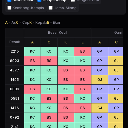
Kembang-Kempis
Homo-Silang
A
=
As
C
=
Cop
K
=
Kepala
E
=
Ekor
Besar Kecil
Ganjil 
Result
A
C
K
E
A
C
2215
KC
KC
KC
BS
GP
GP
8923
BS
BS
KC
KC
GP
GJ
4377
KC
KC
BS
BS
GP
GJ
1495
KC
KC
BS
BS
GJ
GP
8039
BS
KC
KC
BS
GP
GP
0551
KC
BS
BS
KC
GP
GJ
1476
KC
KC
BS
BS
GJ
GP
0792
KC
BS
BS
KC
GP
GJ
2141
KC
KC
KC
KC
GP
GJ