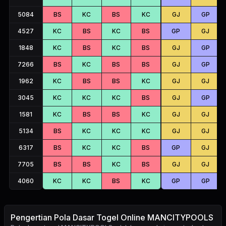
5084
BS
KC
BS
KC
GJ
GP
4527
KC
BS
KC
BS
GP
GJ
1848
KC
BS
KC
BS
GJ
GP
7266
BS
KC
BS
BS
GJ
GP
1962
KC
BS
BS
KC
GJ
GJ
3045
KC
KC
KC
BS
GJ
GP
1581
KC
BS
BS
KC
GJ
GJ
5134
BS
KC
KC
KC
GJ
GJ
6317
BS
KC
KC
BS
GP
GJ
7705
BS
BS
KC
BS
GJ
GJ
4060
KC
KC
BS
KC
GP
GP
Pengertian Pola Dasar Togel Online MANCITYPOOLS