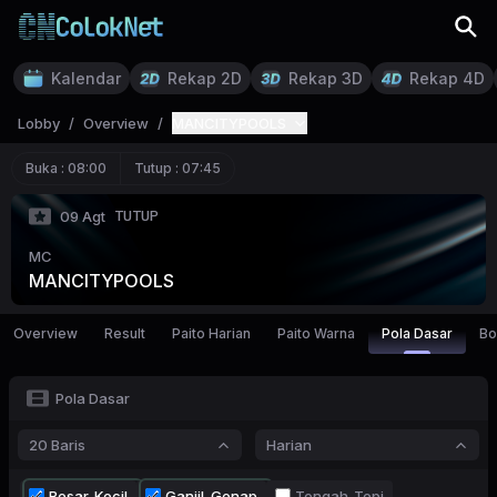
Kalendar
Rekap 2D
Rekap 3D
Rekap 4D
Lobby
/
Overview
/
MANCITYPOOLS
Buka :
08:00
Tutup :
07:45
TUTUP
09 Agt
MC
MANCITYPOOLS
Overview
Result
Paito Harian
Paito Warna
Pola Dasar
Bo
Pola Dasar
20 Baris
Harian
Besar-Kecil
Ganjil-Genap
Tengah-Tepi