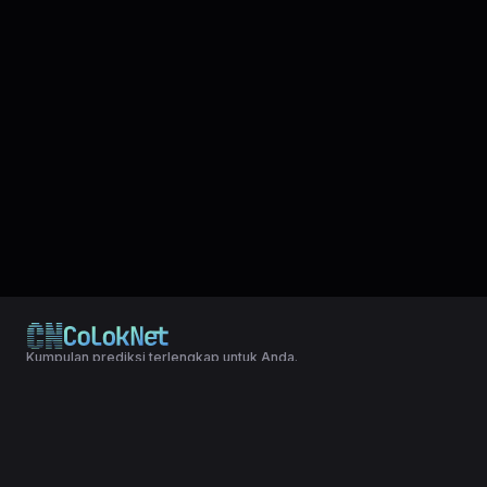
Kumpulan prediksi terlengkap untuk Anda.
© 2024 Copyright LXGroup. All rights reserved.
Terms & Conditions
|
Privacy Policy
Kumpulan data lengkap untuk mudah yang telah di simpulkan dari
result togel HONGKONG POOLS DAY, statistik, shio dll