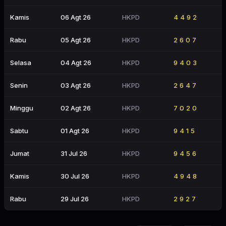
Kamis
06 Agt 26
HKPD
4492
Rabu
05 Agt 26
HKPD
2607
Selasa
04 Agt 26
HKPD
9403
Senin
03 Agt 26
HKPD
2647
Minggu
02 Agt 26
HKPD
7020
Sabtu
01 Agt 26
HKPD
9415
Jumat
31 Jul 26
HKPD
9456
Kamis
30 Jul 26
HKPD
4948
Rabu
29 Jul 26
HKPD
2927