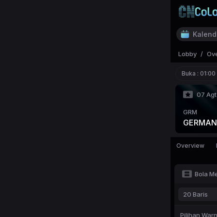
Kalend
Lobby
/
Ov
Buka :
01:00
07 Agt
GRM
GERMAN
Overview
Bola M
20 Baris
Pilihan War