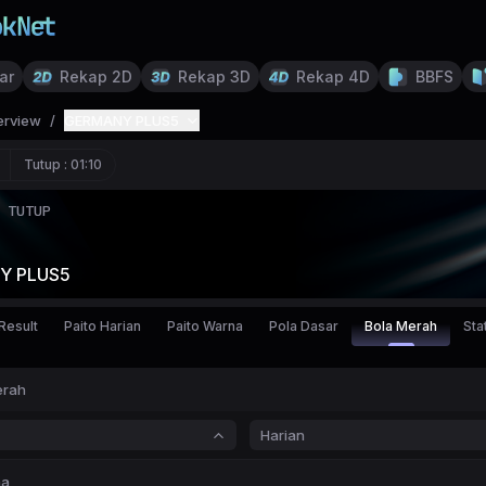
ar
Rekap 2D
Rekap 3D
Rekap 4D
BBFS
erview
/
GERMANY PLUS5
Tutup :
01:10
TUTUP
Y PLUS5
Result
Paito Harian
Paito Warna
Pola Dasar
Bola Merah
Stat
erah
Harian
na