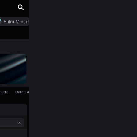
Buku Mimpi
LN Generator
istik
Data Tahunan