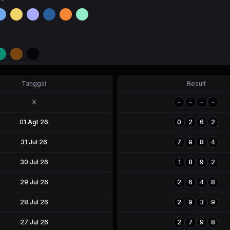
Tanggal
Result
X
-
-
-
-
01 Agt 26
0
2
6
2
31 Jul 26
7
9
8
4
30 Jul 26
1
8
9
2
29 Jul 26
2
6
4
8
28 Jul 26
2
9
3
9
27 Jul 26
2
7
9
8