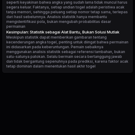
seperti keyakinan bahwa angka yang sudah lama tidak muncul harus
segera keluar. Faktanya, setiap undian togel adalah peristiwa acak
tanpa memori, sehingga peluang setiap nomor tetap sama, terlepas
dari hasil sebelumnya. Analisis statistik hanya membantu
mengidentifikasi pola, bukan mengubah probabilitas dasar
permainan
Kesimpulan: Statistik sebagai Alat Bantu, Bukan Solusi Mutlak
Meskipun statistik dapat memberikan gambaran tentang
kecenderungan angka togel, penting untuk diingat bahwa permainan
ini didasarkan pada keberuntungan. Pemain sebaiknya
menggunakan analisis statistik sebagai referensi tambahan, bukan
satu-satunya patokan. Selalu bermain secara bertanggung jawab
dan tidak bergantung sepenuhnya pada prediksi, karena faktor acak
tetap dominan dalam menentukan hasil akhir togel