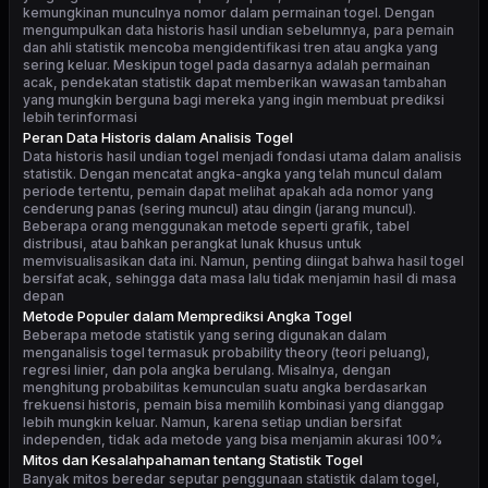
kemungkinan munculnya nomor dalam permainan togel. Dengan
mengumpulkan data historis hasil undian sebelumnya, para pemain
dan ahli statistik mencoba mengidentifikasi tren atau angka yang
sering keluar. Meskipun togel pada dasarnya adalah permainan
acak, pendekatan statistik dapat memberikan wawasan tambahan
yang mungkin berguna bagi mereka yang ingin membuat prediksi
lebih terinformasi
Peran Data Historis dalam Analisis Togel
Data historis hasil undian togel menjadi fondasi utama dalam analisis
statistik. Dengan mencatat angka-angka yang telah muncul dalam
periode tertentu, pemain dapat melihat apakah ada nomor yang
cenderung panas (sering muncul) atau dingin (jarang muncul).
Beberapa orang menggunakan metode seperti grafik, tabel
distribusi, atau bahkan perangkat lunak khusus untuk
memvisualisasikan data ini. Namun, penting diingat bahwa hasil togel
bersifat acak, sehingga data masa lalu tidak menjamin hasil di masa
depan
Metode Populer dalam Memprediksi Angka Togel
Beberapa metode statistik yang sering digunakan dalam
menganalisis togel termasuk probability theory (teori peluang),
regresi linier, dan pola angka berulang. Misalnya, dengan
menghitung probabilitas kemunculan suatu angka berdasarkan
frekuensi historis, pemain bisa memilih kombinasi yang dianggap
lebih mungkin keluar. Namun, karena setiap undian bersifat
independen, tidak ada metode yang bisa menjamin akurasi 100%
Mitos dan Kesalahpahaman tentang Statistik Togel
Banyak mitos beredar seputar penggunaan statistik dalam togel,